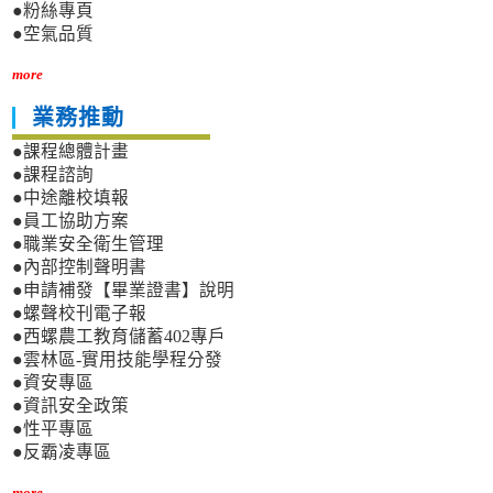
●粉絲專頁
●空氣品質
more
業務推動
●課程總體計畫
●課程諮詢
●中途離校填報
●員工協助方案
●職業安全衛生管理
●內部控制聲明書
●申請補發【畢業證書】說明
●螺聲校刊電子報
●西螺農工教育儲蓄402專戶
●雲林區-實用技能學程分發
●資安專區
●資訊安全政策
●性平專區
●反霸凌專區
more