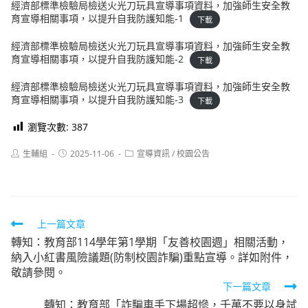
經濟部標準檢驗局檢送火光刀玩具宣導事項資料，加強師生安全教
育宣導相關事項，以提升自我防護知能-1
下載
經濟部標準檢驗局檢送火光刀玩具宣導事項資料，加強師生安全教
育宣導相關事項，以提升自我防護知能-2
下載
經濟部標準檢驗局檢送火光刀玩具宣導事項資料，加強師生安全教
育宣導相關事項，以提升自我防護知能-3
下載
瀏覽次數:
387
Post
Post
Post
生輔組
2025-11-06
宣導資訊
/
校園公告
author:
published:
category:
Read
上一篇文章
轉知：教育部114學年第1學期「友善校園週」相關活動，
more
納入小紅書風險議題(防制校園詐騙)重點宣導。詳如附件，
articles
敬請參閱。
下一篇文章
轉知：教育部「詐騙車手下場超慘，千萬不要以身試