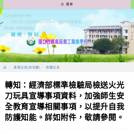
跳
選單
轉
至
主
要
內
容
>
-首頁公告(勿勾選)
>
校園公告
轉知：經濟部標準檢驗局檢送火光
刀玩具宣導事項資料，加強師生安
全教育宣導相關事項，以提升自我
防護知能。詳如附件，敬請參閱。