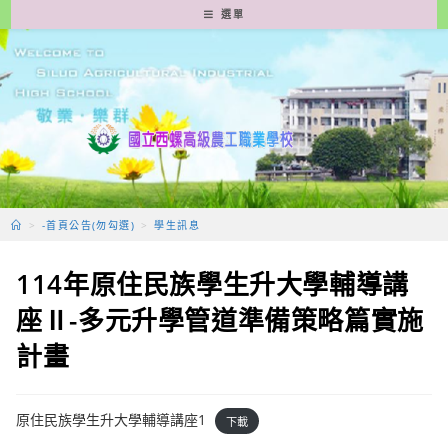
跳
選單
轉
至
主
要
內
容
>
-首頁公告(勿勾選)
>
學生訊息
114年原住民族學生升大學輔導講
座Ⅱ-多元升學管道準備策略篇實施
計畫
原住民族學生升大學輔導講座1
下載