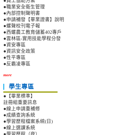
●員工協助方案
●職業安全衛生管理
●內部控制聲明書
●申請補發【畢業證書】說明
●螺聲校刊電子報
●西螺農工教育儲蓄402專戶
●雲林區-實用技能學程分發
●資安專區
●資訊安全政策
●性平專區
●反霸凌專區
more
學生專區
●【畢業標準】
註冊組重要訊息
●線上申請重補修
●成績查詢系統
●學習歷程檔案系統(日)
●線上選課系統
●學習歷程（夜）