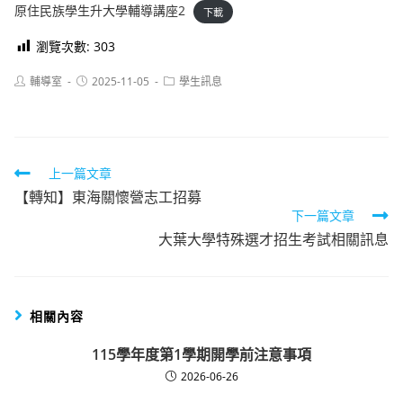
原住民族學生升大學輔導講座2
下載
瀏覽次數:
303
Post
Post
Post
輔導室
2025-11-05
學生訊息
author:
published:
category:
Read
上一篇文章
【轉知】東海關懷營志工招募
more
下一篇文章
articles
大葉大學特殊選才招生考試相關訊息
相關內容
115學年度第1學期開學前注意事項
2026-06-26