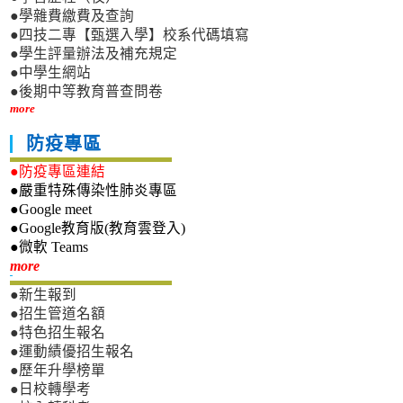
●學雜費繳費及查詢
●四技二專【甄選入學】校系代碼填寫
●學生評量辦法及補充規定
●中學生網站
●後期中等教育普查問卷
more
防疫專區
●防疫專區連結
●嚴重特殊傳染性肺炎專區
●Google meet
●Google教育版(教育雲登入)
●微軟 Teams
新生專區
more
●新生報到
●招生管道名額
●特色招生報名
●運動績優招生報名
●歷年升學榜單
●日校轉學考