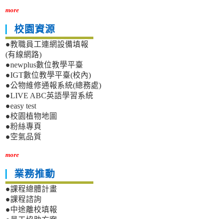
more
校園資源
●教職員工連網設備填報
(有線網路)
●newplus數位教學平臺
●IGT數位教學平臺(校內)
●公物維修通報系統(總務處)
●LIVE ABC英語學習系統
●easy test
●校園植物地圖
●粉絲專頁
●空氣品質
more
業務推動
●課程總體計畫
●課程諮詢
●中途離校填報