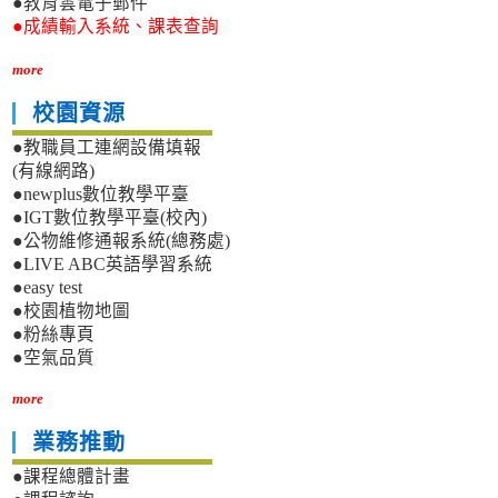
●教育雲電子郵件
●成績輸入系統、課表查詢
more
校園資源
●教職員工連網設備填報
(有線網路)
●newplus數位教學平臺
●IGT數位教學平臺(校內)
●公物維修通報系統(總務處)
●LIVE ABC英語學習系統
●easy test
●校園植物地圖
●粉絲專頁
●空氣品質
more
業務推動
●課程總體計畫