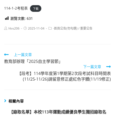
114-1-2考程表
下載
瀏覽次數:
631
Post
Post
Post
hlvs206
2025-11-04
-首頁公告(勿勾選)
/
重要公告
author:
published:
category:
Read
上一篇文章
教育部辦理「2025自主學習節」
more
下一篇文章
articles
【段考】114學年度第1學期第2次段考試科目時間表
(11/25-11/26)請留意修正處紅色字體(11/19修正)
相關內容
【錄取名單】本校113年運動成績優良學生獨招錄取名