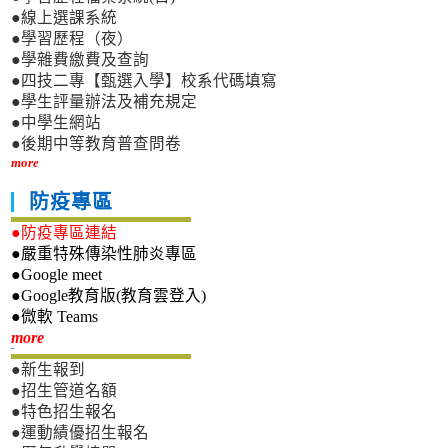
●線上選課系統
●學習歷程（夜）
●學雜費繳費及查詢
●四技二專【甄選入學】校系代碼填寫
●學生評量辦法及補充規定
●中學生網站
●後期中等教育普查問卷
more
防疫專區
●防疫專區連結
●嚴重特殊傳染性肺炎專區
●Google meet
●Google教育版(教育雲登入)
●微軟 Teams
新生專區
more
●新生報到
●招生管道名額
●特色招生報名
●運動績優招生報名