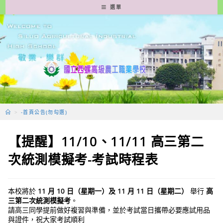
跳
選單
轉
至
主
要
內
容
>
-首頁公告(勿勾選)
【提醒】11/10、11/11 高三第二
次統測模擬考-考試時程表
本校將於
11 月 10 日（星期一）及 11 月 11 日（星期二）
舉行
高
三第二次統測模擬考
。
請高三同學提前做好複習與準備，並於考試當日攜帶必要應試用品
與證件，祝大家考試順利