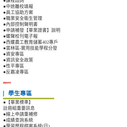
●課程諮詢
●中途離校填報
●員工協助方案
●職業安全衛生管理
●內部控制聲明書
●申請補發【畢業證書】說明
●螺聲校刊電子報
●西螺農工教育儲蓄402專戶
●雲林區-實用技能學程分發
●資安專區
●資訊安全政策
●性平專區
●反霸凌專區
more
學生專區
●【畢業標準】
註冊組重要訊息
●線上申請重補修
●成績查詢系統
●學習歷程檔案系統(日)