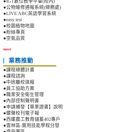
●IGT數位教學平臺(校內)
●公物維修通報系統(總務處)
●LIVE ABC英語學習系統
●easy test
●校園植物地圖
●粉絲專頁
●空氣品質
more
業務推動
●課程總體計畫
●課程諮詢
●中途離校填報
●員工協助方案
●職業安全衛生管理
●內部控制聲明書
●申請補發【畢業證書】說明
●螺聲校刊電子報
●西螺農工教育儲蓄402專戶
●雲林區-實用技能學程分發
●資安專區