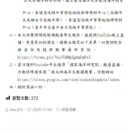
瀏覽次數:
272
Post
Post
Post
hlvs203
2025-11-04
研習活動
author:
published:
category: