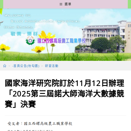
跳
選單
轉
至
主
要
內
容
>
-首頁公告(勿勾選)
>
研習活動
國家海洋研究院訂於11月12日辦理
「2025第三屆諾大師海洋大數據競
賽」決賽