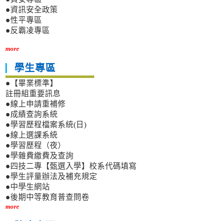
●資訊安全政策
●性平專區
●反霸凌專區
more
學生專區
●【畢業標準】
註冊組重要訊息
●線上申請重補修
●成績查詢系統
●學習歷程檔案系統(日)
●線上選課系統
●學習歷程（夜）
●學雜費繳費及查詢
●四技二專【甄選入學】校系代碼填寫
●學生評量辦法及補充規定
●中學生網站
●後期中等教育普查問卷
more