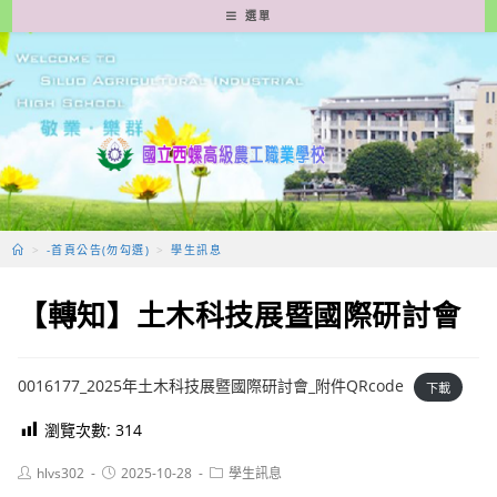
跳
選單
轉
至
主
要
內
容
>
-首頁公告(勿勾選)
>
學生訊息
【轉知】土木科技展暨國際研討會
0016177_2025年土木科技展暨國際研討會_附件QRcode
下載
瀏覽次數:
314
Post
Post
Post
hlvs302
2025-10-28
學生訊息
author:
published:
category: