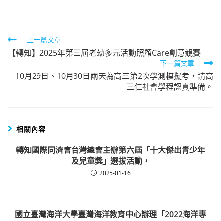
Read
上一篇文章
【轉知】2025年第三屆老幼多元活動照顧Care創意競賽
more
下一篇文章
articles
10月29日、10月30日兩天為高三第2次學測模擬考，請高
三仁社會學程認真準備。
相關內容
轉知國際同濟會台灣總會主辦第六屆「十大傑出青少年
及兒童獎」選拔活動，
2025-01-16
國立臺灣海洋大學臺灣海洋教育中心辦理「2022海洋專