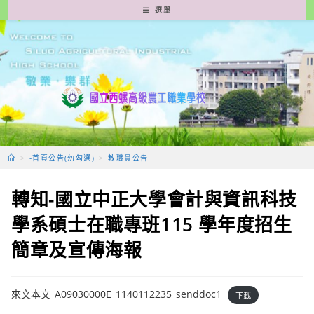
跳
選單
轉
至
主
要
內
容
>
-首頁公告(勿勾選)
>
教職員公告
轉知-國立中正大學會計與資訊科技
學系碩士在職專班115 學年度招生
簡章及宣傳海報
來文本文_A09030000E_1140112235_senddoc1
下載