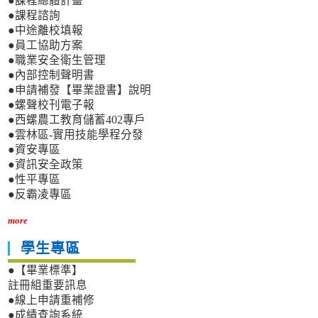
●課程總體計畫
●課程諮詢
●中途離校填報
●員工協助方案
●職業安全衛生管理
●內部控制聲明書
●申請補發【畢業證書】說明
●螺聲校刊電子報
●西螺農工教育儲蓄402專戶
●雲林區-實用技能學程分發
●資安專區
●資訊安全政策
●性平專區
●反霸凌專區
more
學生專區
●【畢業標準】
註冊組重要訊息
●線上申請重補修
●成績查詢系統