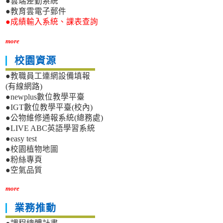
●雲端差勤系統
●教育雲電子郵件
●成績輸入系統、課表查詢
more
校園資源
●教職員工連網設備填報
(有線網路)
●newplus數位教學平臺
●IGT數位教學平臺(校內)
●公物維修通報系統(總務處)
●LIVE ABC英語學習系統
●easy test
●校園植物地圖
●粉絲專頁
●空氣品質
more
業務推動