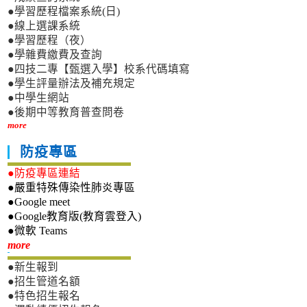
●學習歷程檔案系統(日)
●線上選課系統
●學習歷程（夜）
●學雜費繳費及查詢
●四技二專【甄選入學】校系代碼填寫
●學生評量辦法及補充規定
●中學生網站
●後期中等教育普查問卷
more
防疫專區
●防疫專區連結
●嚴重特殊傳染性肺炎專區
●Google meet
●Google教育版(教育雲登入)
●微軟 Teams
新生專區
more
●新生報到
●招生管道名額
●特色招生報名