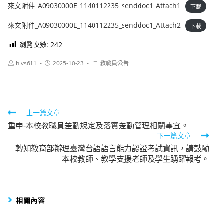
來文附件_A09030000E_1140112235_senddoc1_Attach1
下載
來文附件_A09030000E_1140112235_senddoc1_Attach2
下載
瀏覽次數:
242
Post
Post
Post
hlvs611
2025-10-23
教職員公告
author:
published:
category:
Read
上一篇文章
重申-本校教職員差勤規定及落實差勤管理相關事宜。
more
下一篇文章
articles
轉知教育部辦理臺灣台語語言能力認證考試資訊，請鼓勵
本校教師、教學支援老師及學生踴躍報考。
相關內容