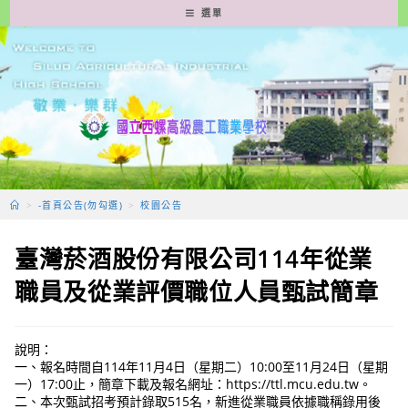
跳
選單
轉
至
主
要
內
容
>
-首頁公告(勿勾選)
>
校園公告
臺灣菸酒股份有限公司114年從業
職員及從業評價職位人員甄試簡章
說明：
一、報名時間自114年11月4日（星期二）10:00至11月24日（星期
一）17:00止，簡章下載及報名網址：https://ttl.mcu.edu.tw。
二、本次甄試招考預計錄取515名，新進從業職員依據職稱錄用後