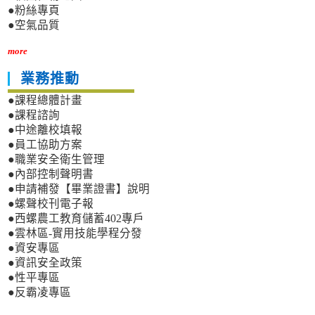
●粉絲專頁
●空氣品質
more
業務推動
●課程總體計畫
●課程諮詢
●中途離校填報
●員工協助方案
●職業安全衛生管理
●內部控制聲明書
●申請補發【畢業證書】說明
●螺聲校刊電子報
●西螺農工教育儲蓄402專戶
●雲林區-實用技能學程分發
●資安專區
●資訊安全政策
●性平專區
●反霸凌專區