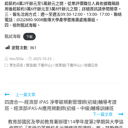
起薪約4萬2仟餘元至5萬餘元之間，從業評價職位人員依據職稱錄
用後起薪約3萬6仟餘元至3萬8仟餘元之間；詳細資訊請參閱簡章。
三、報名洽詢方式：週一至週五09:30-12:00、13:00- 17:00，聯絡
電話：(02)2880-9008銘傳大學產學暨推廣處推廣組。
四、檢附甄試海報。
甄試海報
下載
瀏覽次數:
361
Post
Post
hlvs503a
2025-10-23
author:
published:
Post
學生訊息
/
實習處(下載中心)
/
就業組(下載中心)
/
校園公告
category:
Read
上一篇文章
四證合一-經濟部 iPAS 淨零碳規劃管理師(初級)輔導考證
more
班、經濟部iPAS-AI應用規劃師(初級、中級)輔導訓練班
articles
下一篇文章
教育部國民及學前教育署辦理114學年度第2學期與大學協