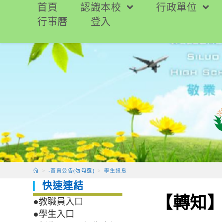
跳
首頁
認識本校
行政單位
轉
行事曆
登入
至
主
要
內
容
>
-首頁公告(勿勾選)
>
學生訊息
快速連結
【轉知】
●教職員入口
●學生入口