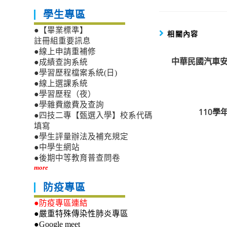
學生專區
●【畢業標準】
相關內容
註冊組重要訊息
●線上申請重補修
中華民國汽車安
●成績查詢系統
●學習歷程檔案系統(日)
●線上選課系統
●學習歷程（夜）
●學雜費繳費及查詢
110
●四技二專【甄選入學】校系代碼
填寫
●學生評量辦法及補充規定
●中學生網站
●後期中等教育普查問卷
more
防疫專區
●防疫專區連結
●嚴重特殊傳染性肺炎專區
●Google meet