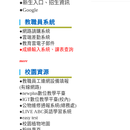
●新生入口、招生資訊
●Google
教職員系統
●網路請購系統
●雲端差勤系統
●教育雲電子郵件
●成績輸入系統、課表查詢
more
校園資源
●教職員工連網設備填報
(有線網路)
●newplus數位教學平臺
●IGT數位教學平臺(校內)
●公物維修通報系統(總務處)
●LIVE ABC英語學習系統
●easy test
●校園植物地圖
●粉絲專頁