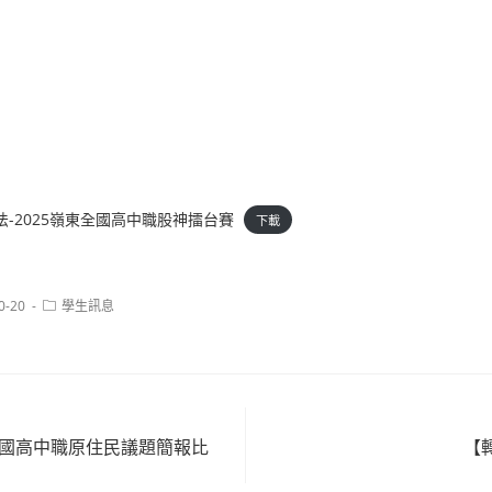
賽辦法-2025嶺東全國高中職股神擂台賽
下載
Post
0-20
學生訊息
category:
全國高中職原住民議題簡報比
【