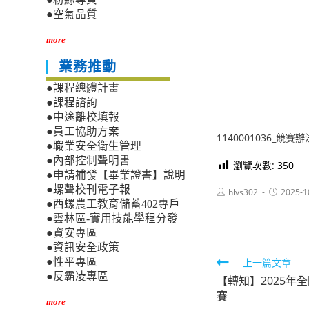
●空氣品質
more
業務推動
●課程總體計畫
●課程諮詢
●中途離校填報
●員工協助方案
1140001036_競
●職業安全衛生管理
●內部控制聲明書
瀏覽次數:
350
●申請補發【畢業證書】說明
●螺聲校刊電子報
Post
Post
hlvs302
2025-1
author:
published:
●西螺農工教育儲蓄402專戶
●雲林區-實用技能學程分發
●資安專區
●資訊安全政策
Read
上一篇文章
●性平專區
●反霸凌專區
【轉知】2025年
more
賽
articles
more