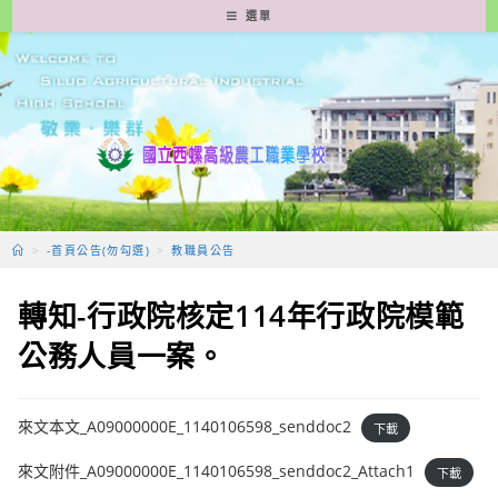
跳
選單
轉
至
主
要
內
容
>
-首頁公告(勿勾選)
>
教職員公告
轉知-行政院核定114年行政院模範
公務人員一案。
來文本文_A09000000E_1140106598_senddoc2
下載
來文附件_A09000000E_1140106598_senddoc2_Attach1
下載