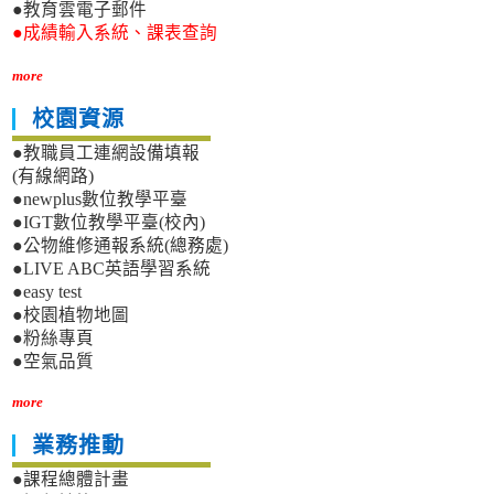
●教育雲電子郵件
●成績輸入系統、課表查詢
more
校園資源
●教職員工連網設備填報
(有線網路)
●newplus數位教學平臺
●IGT數位教學平臺(校內)
●公物維修通報系統(總務處)
●LIVE ABC英語學習系統
●easy test
●校園植物地圖
●粉絲專頁
●空氣品質
more
業務推動
●課程總體計畫