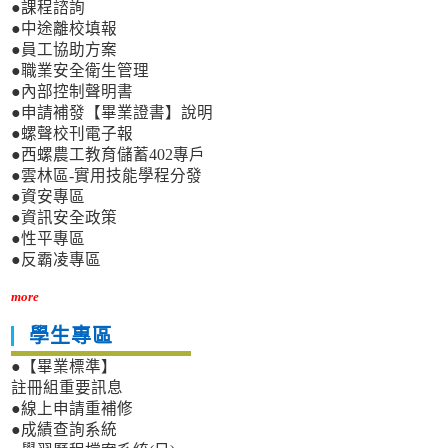
●課程諮詢
●中途離校填報
●員工協助方案
●職業安全衛生管理
●內部控制聲明書
●申請補發【畢業證書】說明
●螺聲校刊電子報
●西螺農工教育儲蓄402專戶
●雲林區-實用技能學程分發
●資安專區
●資訊安全政策
●性平專區
●反霸凌專區
more
學生專區
●【畢業標準】
註冊組重要訊息
●線上申請重補修
●成績查詢系統