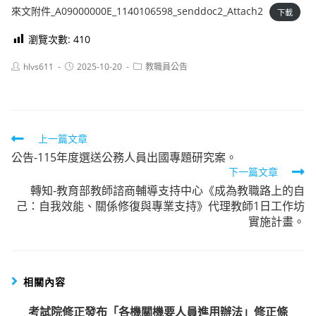
來文附件_A09000000E_1140106598_senddoc2_Attach2
下載
瀏覽次數:
410
Post
Post
Post
hlvs611
2025-10-20
教職員公告
author:
published:
category:
Read
上一篇文章
公告-115年度選送公務人員出國專題研究案。
more
下一篇文章
articles
轉知-教育部教師諮商輔導支持中心《成為教職路上的自
己：自我效能、關係修復與專業支持》代理教師1日工作坊
實施計畫。
相關內容
考試院修正發布「各機關機要人員進用辦法」修正條