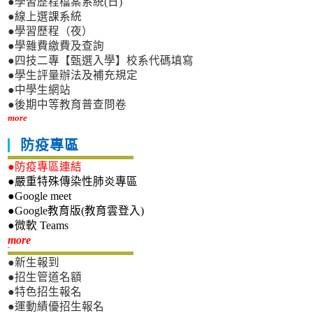
●學習歷程檔案系統(日)
●線上選課系統
●學習歷程（夜）
●學雜費繳費及查詢
●四技二專【甄選入學】校系代碼填寫
●學生評量辦法及補充規定
●中學生網站
●後期中等教育普查問卷
more
防疫專區
●防疫專區連結
●嚴重特殊傳染性肺炎專區
●Google meet
●Google教育版(教育雲登入)
●微軟 Teams
新生專區
more
●新生報到
●招生管道名額
●特色招生報名
●運動績優招生報名