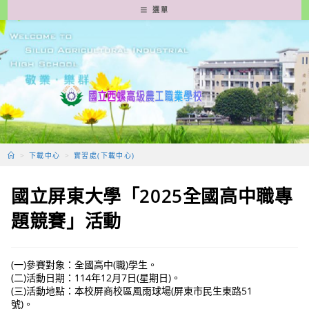
跳
選單
轉
至
主
要
內
容
>
下載中心
>
實習處(下載中心)
國立屏東大學「2025全國高中職專
題競賽」活動
(一)參賽對象：全國高中(職)學生。
(二)活動日期：114年12月7日(星期日)。
(三)活動地點：本校屏商校區風雨球場(屏東市民生東路51
號)。