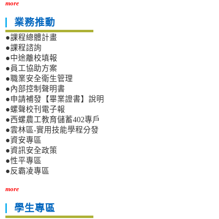
more
業務推動
●課程總體計畫
●課程諮詢
●中途離校填報
●員工協助方案
●職業安全衛生管理
●內部控制聲明書
●申請補發【畢業證書】說明
●螺聲校刊電子報
●西螺農工教育儲蓄402專戶
●雲林區-實用技能學程分發
●資安專區
●資訊安全政策
●性平專區
●反霸凌專區
more
學生專區