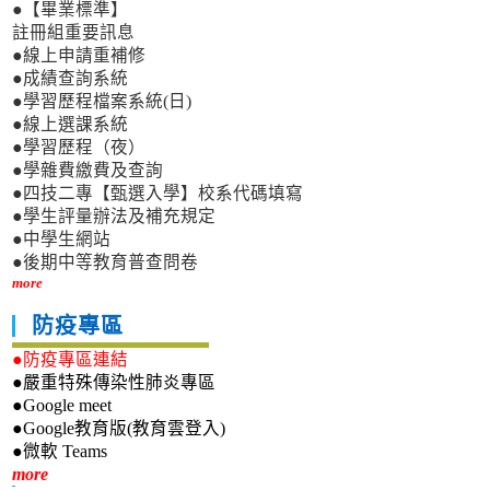
●【畢業標準】
註冊組重要訊息
●線上申請重補修
●成績查詢系統
●學習歷程檔案系統(日)
●線上選課系統
●學習歷程（夜）
●學雜費繳費及查詢
●四技二專【甄選入學】校系代碼填寫
●學生評量辦法及補充規定
●中學生網站
●後期中等教育普查問卷
more
防疫專區
●防疫專區連結
●嚴重特殊傳染性肺炎專區
●Google meet
●Google教育版(教育雲登入)
●微軟 Teams
新生專區
more