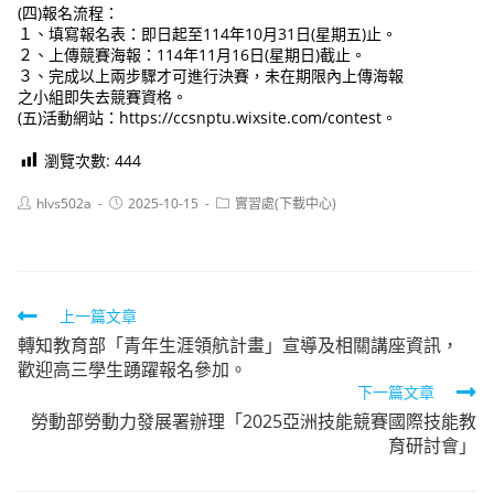
(四)報名流程：
１、填寫報名表：即日起至114年10月31日(星期五)止。
２、上傳競賽海報：114年11月16日(星期日)截止。
３、完成以上兩步驟才可進行決賽，未在期限內上傳海報
之小組即失去競賽資格。
(五)活動網站：https://ccsnptu.wixsite.com/contest。
瀏覽次數:
444
Post
Post
Post
hlvs502a
2025-10-15
實習處(下載中心)
author:
published:
category:
Read
上一篇文章
轉知教育部「青年生涯領航計畫」宣導及相關講座資訊，
more
歡迎高三學生踴躍報名參加。
articles
下一篇文章
勞動部勞動力發展署辦理「2025亞洲技能競賽國際技能教
育研討會」