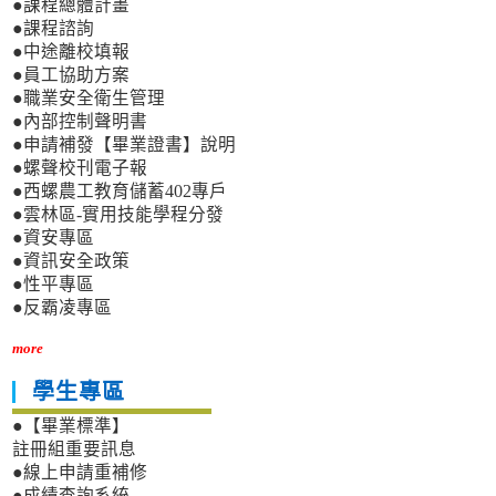
●課程總體計畫
●課程諮詢
●中途離校填報
●員工協助方案
●職業安全衛生管理
●內部控制聲明書
●申請補發【畢業證書】說明
●螺聲校刊電子報
●西螺農工教育儲蓄402專戶
●雲林區-實用技能學程分發
●資安專區
●資訊安全政策
●性平專區
●反霸凌專區
more
學生專區
●【畢業標準】
註冊組重要訊息
●線上申請重補修
●成績查詢系統