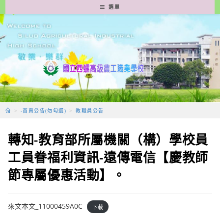
跳
選單
轉
至
主
要
內
容
>
-首頁公告(勿勾選)
>
教職員公告
轉知-教育部所屬機關（構）學校員
工員眷福利資訊-遠傳電信【慶教師
節專屬優惠活動】。
來文本文_11000459A0C
下載