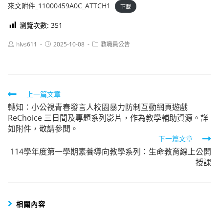
來文附件_11000459A0C_ATTCH1
下載
瀏覽次數:
351
Post
Post
Post
hlvs611
2025-10-08
教職員公告
author:
published:
category:
Read
上一篇文章
轉知：小公視青春發言人校園暴力防制互動網頁遊戲
more
ReChoice 三日間及專題系列影片，作為教學輔助資源。詳
articles
如附件，敬請參閱。
下一篇文章
114學年度第一學期素養導向教學系列：生命教育線上公開
授課
相關內容