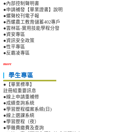
●內部控制聲明書
●申請補發【畢業證書】說明
●螺聲校刊電子報
●西螺農工教育儲蓄402專戶
●雲林區-實用技能學程分發
●資安專區
●資訊安全政策
●性平專區
●反霸凌專區
more
學生專區
●【畢業標準】
註冊組重要訊息
●線上申請重補修
●成績查詢系統
●學習歷程檔案系統(日)
●線上選課系統
●學習歷程（夜）
●學雜費繳費及查詢