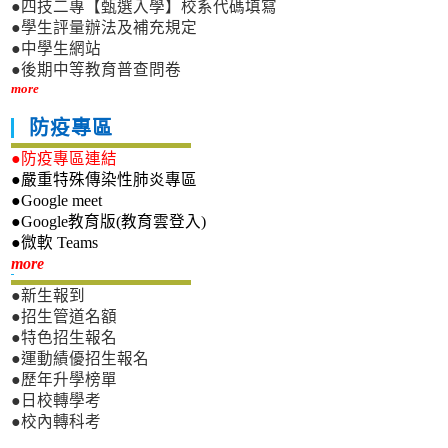
●四技二專【甄選入學】校系代碼填寫
●學生評量辦法及補充規定
●中學生網站
●後期中等教育普查問卷
more
防疫專區
●防疫專區連結
●嚴重特殊傳染性肺炎專區
●Google meet
●Google教育版(教育雲登入)
●微軟 Teams
新生專區
more
●新生報到
●招生管道名額
●特色招生報名
●運動績優招生報名
●歷年升學榜單
●日校轉學考
●校內轉科考