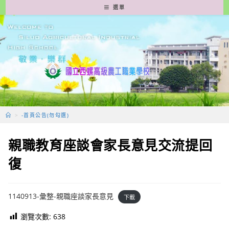
跳
選單
轉
至
主
要
內
容
>
-首頁公告(勿勾選)
親職教育座談會家長意見交流提回
復
1140913-彙整-親職座談家長意見
下載
瀏覽次數:
638