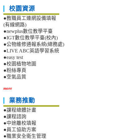
校園資源
●教職員工連網設備填報
(有線網路)
●newplus數位教學平臺
●IGT數位教學平臺(校內)
●公物維修通報系統(總務處)
●LIVE ABC英語學習系統
●easy test
●校園植物地圖
●粉絲專頁
●空氣品質
more
業務推動
●課程總體計畫
●課程諮詢
●中途離校填報
●員工協助方案
●職業安全衛生管理