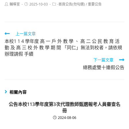
Post
Post
Post
輔導室
2025-10-03
-首頁公告(勿勾選)
/
重要公告
author:
published:
category:
Read
上一篇文章
本校1 1 4 學年度 高 一 戶 外 教 學 、 高 二 公 民 教 育 活
more
動 及 高 三 校 外 教 學 期 間 「同仁」無法到校者，請依規
articles
辦理請假 手續
下一篇文章
總務處雙十連假公告
相關內容
公告本校113學年度第3次代理教師甄選報考人員審查名
冊
2024-08-06