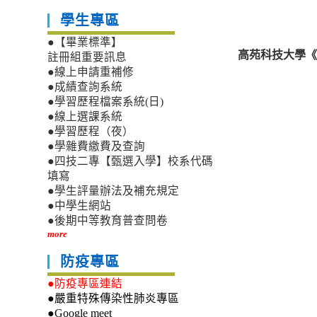
學生專區
●【畢業標準】
高苑科技大學《
註冊組重要訊息
●線上申請重補修
●成績查詢系統
●學習歷程檔案系統(日)
●線上選課系統
●學習歷程（夜）
●學雜費繳費及查詢
●四技二專【甄選入學】校系代碼
填寫
●學生評量辦法及補充規定
●中學生網站
●後期中等教育普查問卷
more
防疫專區
●防疫專區連結
●嚴重特殊傳染性肺炎專區
●Google meet