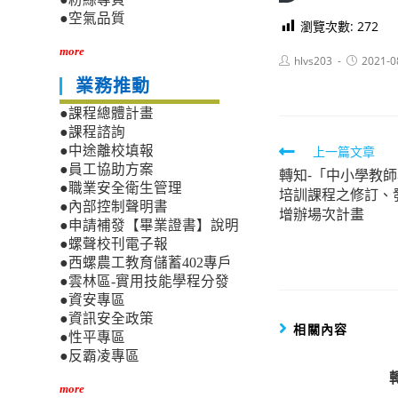
●空氣品質
瀏覽次數:
272
more
Post
Post
hlvs203
2021-0
author:
published:
業務推動
●課程總體計畫
●課程諮詢
Read
上一篇文章
●中途離校填報
●員工協助方案
轉知-「中小學教
more
●職業安全衛生管理
培訓課程之修訂、
articles
●內部控制聲明書
增辦場次計畫
●申請補發【畢業證書】說明
●螺聲校刊電子報
●西螺農工教育儲蓄402專戶
●雲林區-實用技能學程分發
●資安專區
●資訊安全政策
相關內容
●性平專區
●反霸凌專區
more