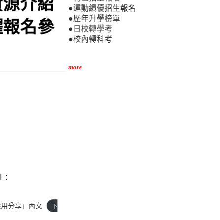
資源介紹
●運動績優招生報名
●歷年升學榜單
躍報名參
●日校轉學考
●校內轉科考
more
址：
應用分享」內文
下