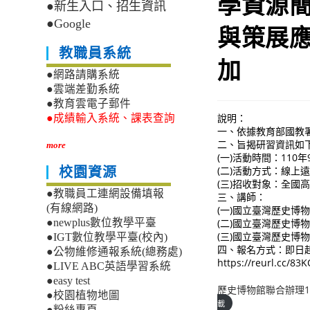
學資源
●新生入口、招生資訊
●Google
與策展
教職員系統
加
●網路請購系統
●雲端差勤系統
●教育雲電子郵件
說明：
●成績輸入系統、課表查詢
一、依據教育部國教
二、旨揭研習資訊如
more
(一)活動時間：110年
(二)活動方式：線上
校園資源
(三)招收對象：全國
●教職員工連網設備填報
三、講師：
(有線網路)
(一)國立臺灣歷史博
(二)國立臺灣歷史博
●newplus數位教學平臺
(三)國立臺灣歷史博
●IGT數位教學平臺(校內)
四、報名方式：即日起
●公物維修通報系統(總務處)
https://reurl.cc/83
●LIVE ABC英語學習系統
●easy test
歷史博物館聯合辦理
●校園植物地圖
載
●粉絲專頁