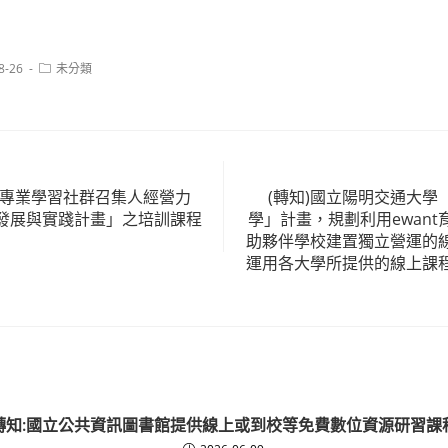
Post
8-26
未分類
category:
師專業學習社群召集人經營力
(轉知)國立陽明交通大學
發展與實踐計畫」之培訓課程
學」計畫，規劃利用ewan
助夥伴學校建置獨立營運的
運用各大學所提供的線上課
轉知:國立公共資訊圖書館提供線上或到校等免費數位資源研習課