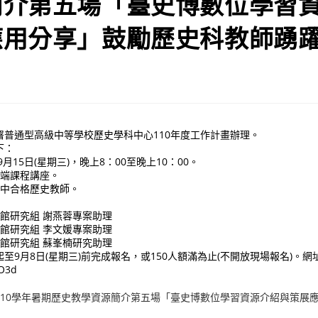
簡介第五場「臺史博數位學習
應用分享」鼓勵歷史科教師踴
署普通型高級中等學校歷史學科中心110年度工作計畫辦理。
下：
9月15日(星期三)，晚上8：00至晚上10：00。
遠端課程講座。
高中合格歷史教師。
物館研究組 謝燕蓉專案助理
物館研究組 李文媛專案助理
物館研究組 蘇峯楠研究助理
至9月8日(星期三)前完成報名，或150人額滿為止(不開放現場報名)。網
KO3d
110學年暑期歷史教學資源簡介第五場「臺史博數位學習資源介紹與策展