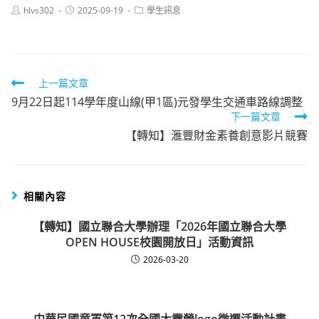
Post
Post
Post
hlvs302
2025-09-19
學生訊息
author:
published:
category:
Read
上一篇文章
9月22日起114學年度山線(甲1區)元發學生交通車路線調整
more
下一篇文章
articles
【轉知】滙豐財金素養創意影片競賽
相關內容
【轉知】國立聯合大學辦理「2026年國立聯合大學
OPEN HOUSE校園開放日」活動資訊
2026-03-20