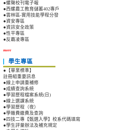
●螺聲校刊電子報
●西螺農工教育儲蓄402專戶
●雲林區-實用技能學程分發
●資安專區
●資訊安全政策
●性平專區
●反霸凌專區
more
學生專區
●【畢業標準】
註冊組重要訊息
●線上申請重補修
●成績查詢系統
●學習歷程檔案系統(日)
●線上選課系統
●學習歷程（夜）
●學雜費繳費及查詢
●四技二專【甄選入學】校系代碼填寫
●學生評量辦法及補充規定