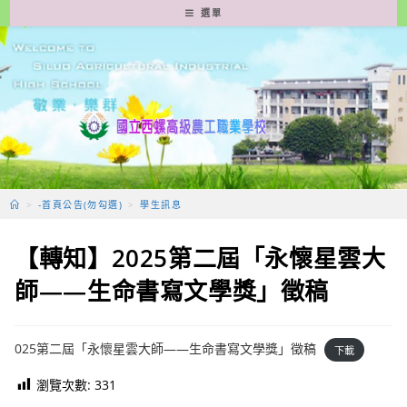
跳
選單
轉
至
主
要
內
容
>
-首頁公告(勿勾選)
>
學生訊息
【轉知】2025第二屆「永懷星雲大
師——生命書寫文學獎」徵稿
025第二屆「永懷星雲大師——生命書寫文學獎」徵稿
下載
瀏覽次數:
331