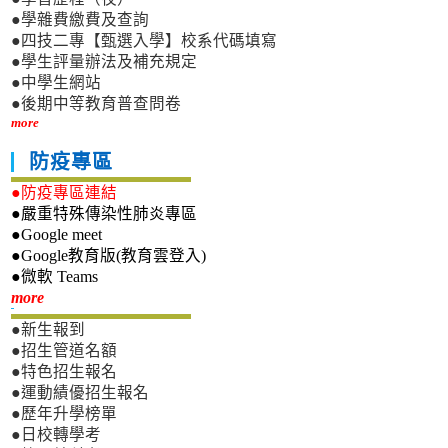
●學雜費繳費及查詢
●四技二專【甄選入學】校系代碼填寫
●學生評量辦法及補充規定
●中學生網站
●後期中等教育普查問卷
more
防疫專區
●防疫專區連結
●嚴重特殊傳染性肺炎專區
●Google meet
●Google教育版(教育雲登入)
●微軟 Teams
新生專區
more
●新生報到
●招生管道名額
●特色招生報名
●運動績優招生報名
●歷年升學榜單
●日校轉學考