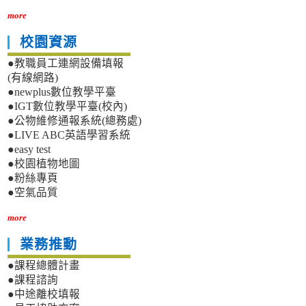
more
校園資源
●教職員工連網設備填報
(有線網路)
●newplus數位教學平臺
●IGT數位教學平臺(校內)
●公物維修通報系統(總務處)
●LIVE ABC英語學習系統
●easy test
●校園植物地圖
●粉絲專頁
●空氣品質
more
業務推動
●課程總體計畫
●課程諮詢
●中途離校填報