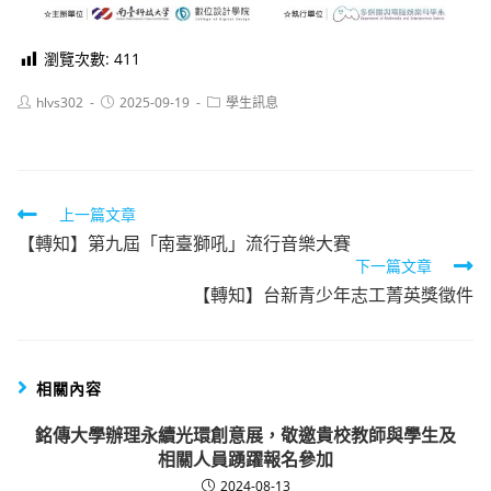
瀏覽次數:
411
Post
Post
Post
hlvs302
2025-09-19
學生訊息
author:
published:
category:
Read
上一篇文章
【轉知】第九屆「南臺獅吼」流行音樂大賽
more
下一篇文章
articles
【轉知】台新青少年志工菁英獎徵件
相關內容
銘傳大學辦理永續光環創意展，敬邀貴校教師與學生及
相關人員踴躍報名參加
2024-08-13