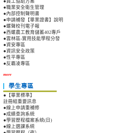
●員工協助方案
●職業安全衛生管理
●內部控制聲明書
●申請補發【畢業證書】說明
●螺聲校刊電子報
●西螺農工教育儲蓄402專戶
●雲林區-實用技能學程分發
●資安專區
●資訊安全政策
●性平專區
●反霸凌專區
more
學生專區
●【畢業標準】
註冊組重要訊息
●線上申請重補修
●成績查詢系統
●學習歷程檔案系統(日)
●線上選課系統
●學習歷程（夜）