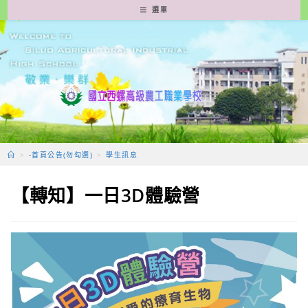
跳
選單
轉
至
主
要
內
容
>
-首頁公告(勿勾選)
>
學生訊息
【轉知】一日3D體驗營