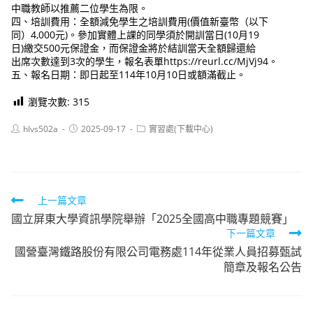
中職教師以推薦二位學生為限。
四、培訓費用：全額減免學生之培訓費用(價值新臺幣（以下
同）4,000元)。參加實體上課的同學須於開訓當日(10月19
日)繳交500元保證金，而保證金將於結訓當天全額歸還給
出席次數達到3次的學生，報名表單https://reurl.cc/MjVj94。
五、報名日期：即日起至114年10月10日或額滿截止。
瀏覽次數:
315
Post
Post
Post
hlvs502a
2025-09-17
實習處(下載中心)
author:
published:
category:
Read
上一篇文章
國立屏東大學資訊學院舉辦「2025全國高中職專題競賽」
more
下一篇文章
articles
國營臺灣鐵路股份有限公司電務處114年從業人員招募甄試
簡章及報名公告