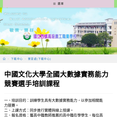
跳
選單
轉
至
主
要
內
容
>
下載中心
>
實習處(下載中心)
中國文化大學全國大數據實務能力
競賽選手培訓課程
一、培訓目的：訓練學生具有大數據實務能力，以參加相關能
力競賽。
二、上課方式：同步進行實體與線上授課。
三、報名資格：獲高中職教師推薦的高中職在學學生，每位高