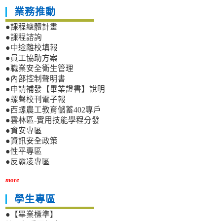
業務推動
●課程總體計畫
●課程諮詢
●中途離校填報
●員工協助方案
●職業安全衛生管理
●內部控制聲明書
●申請補發【畢業證書】說明
●螺聲校刊電子報
●西螺農工教育儲蓄402專戶
●雲林區-實用技能學程分發
●資安專區
●資訊安全政策
●性平專區
●反霸凌專區
more
學生專區
●【畢業標準】