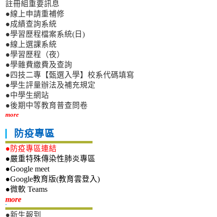
註冊組重要訊息
●線上申請重補修
●成績查詢系統
●學習歷程檔案系統(日)
●線上選課系統
●學習歷程（夜）
●學雜費繳費及查詢
●四技二專【甄選入學】校系代碼填寫
●學生評量辦法及補充規定
●中學生網站
●後期中等教育普查問卷
more
防疫專區
●防疫專區連結
●嚴重特殊傳染性肺炎專區
●Google meet
●Google教育版(教育雲登入)
●微軟 Teams
新生專區
more
●新生報到