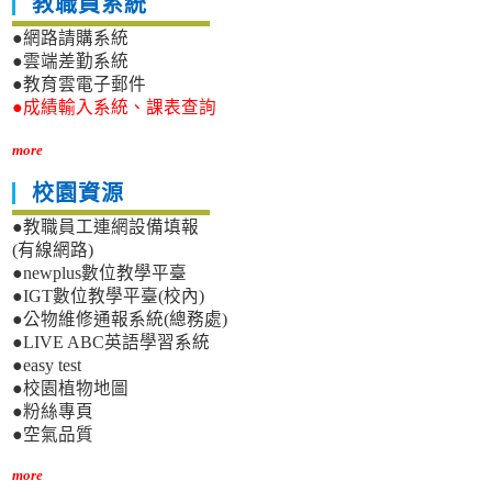
教職員系統
●網路請購系統
●雲端差勤系統
●教育雲電子郵件
●成績輸入系統、課表查詢
more
校園資源
●教職員工連網設備填報
(有線網路)
●newplus數位教學平臺
●IGT數位教學平臺(校內)
●公物維修通報系統(總務處)
●LIVE ABC英語學習系統
●easy test
●校園植物地圖
●粉絲專頁
●空氣品質
more