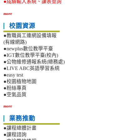
●成績輸入系統、課表查詢
more
校園資源
●教職員工連網設備填報
(有線網路)
●newplus數位教學平臺
●IGT數位教學平臺(校內)
●公物維修通報系統(總務處)
●LIVE ABC英語學習系統
●easy test
●校園植物地圖
●粉絲專頁
●空氣品質
more
業務推動
●課程總體計畫
●課程諮詢