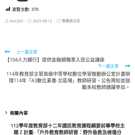
瀏覽次數:
370
Post
Post
Post
hlvs203
2025-09-12
教職員公告
author:
published:
category:
Read
上一篇文章
【104人力銀行】提供金融類職業入班公益講座
more
下一篇文章
articles
114年教育部主管高級中等學校數位學習推動辦公室計畫辦
理114年「A3數位素養-北區場」教師研習，公告周知並鼓
勵本校教師踴躍參加。
相關內容
112學年度教育部十二年國民教育課程綱要前導學校主
題 Z 計畫-「戶外教育教師研習：野外急救及檢傷分