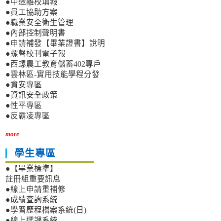
●中途離校填報
●員工協助方案
●職業安全衛生管理
●內部控制聲明書
●申請補發【畢業證書】說明
●螺聲校刊電子報
●西螺農工教育儲蓄402專戶
●雲林區-實用技能學程分發
●資安專區
●資訊安全政策
●性平專區
●反霸凌專區
more
學生專區
●【畢業標準】
註冊組重要訊息
●線上申請重補修
●成績查詢系統
●學習歷程檔案系統(日)
●線上選課系統