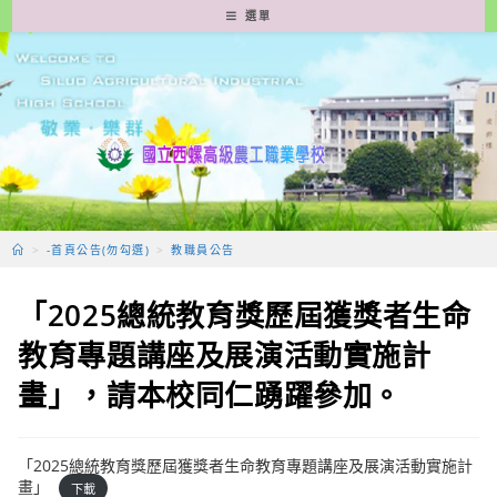
跳
選單
轉
至
主
要
內
容
>
-首頁公告(勿勾選)
>
教職員公告
「2025總統教育獎歷屆獲獎者生命
教育專題講座及展演活動實施計
畫」，請本校同仁踴躍參加。
「2025總統教育獎歷屆獲獎者生命教育專題講座及展演活動實施計
畫」
下載