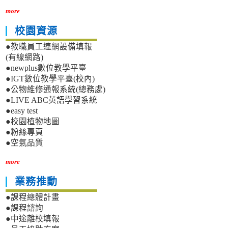
more
校園資源
●教職員工連網設備填報
(有線網路)
●newplus數位教學平臺
●IGT數位教學平臺(校內)
●公物維修通報系統(總務處)
●LIVE ABC英語學習系統
●easy test
●校園植物地圖
●粉絲專頁
●空氣品質
more
業務推動
●課程總體計畫
●課程諮詢
●中途離校填報