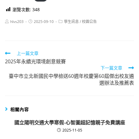
瀏覽次數:
348
Post
Post
Post
hlvs203
2025-09-10
學生訊息
/
校園公告
author:
published:
category:
Read
上一篇文章
2025年永續光環境創意競賽
more
下一篇文章
articles
臺中市立北新國民中學檢送60週年校慶第60屆傑出校友遴
選辦法及推薦表
相關內容
國立陽明交通大學寒假-心智圖超記憶親子免費講座
2025-11-05