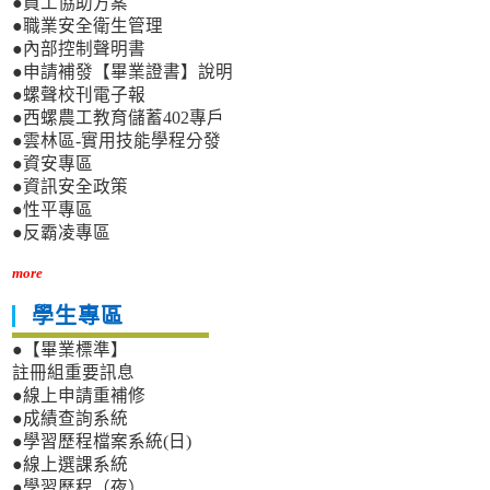
●員工協助方案
●職業安全衛生管理
●內部控制聲明書
●申請補發【畢業證書】說明
●螺聲校刊電子報
●西螺農工教育儲蓄402專戶
●雲林區-實用技能學程分發
●資安專區
●資訊安全政策
●性平專區
●反霸凌專區
more
學生專區
●【畢業標準】
註冊組重要訊息
●線上申請重補修
●成績查詢系統
●學習歷程檔案系統(日)
●線上選課系統
●學習歷程（夜）