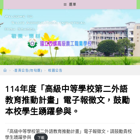
跳
選單
轉
至
主
要
內
容
>
-首頁公告(勿勾選)
>
校園公告
114年度「高級中等學校第二外語
教育推動計畫」電子報徵文，鼓勵
本校學生踴躍參與。
「高級中等學校第二外語教育推動計畫」電子報徵文，請鼓勵貴校
學生踴躍參與
下載