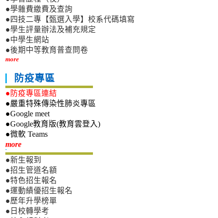
●學雜費繳費及查詢
●四技二專【甄選入學】校系代碼填寫
●學生評量辦法及補充規定
●中學生網站
●後期中等教育普查問卷
more
防疫專區
●防疫專區連結
●嚴重特殊傳染性肺炎專區
●Google meet
●Google教育版(教育雲登入)
●微軟 Teams
新生專區
more
●新生報到
●招生管道名額
●特色招生報名
●運動績優招生報名
●歷年升學榜單
●日校轉學考