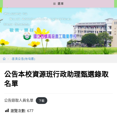
跳
選單
轉
至
主
要
內
容
>
-首頁公告(勿勾選)
公告本校資源班行政助理甄選錄取
名單
公告錄取人員名單
下載
瀏覽次數:
677