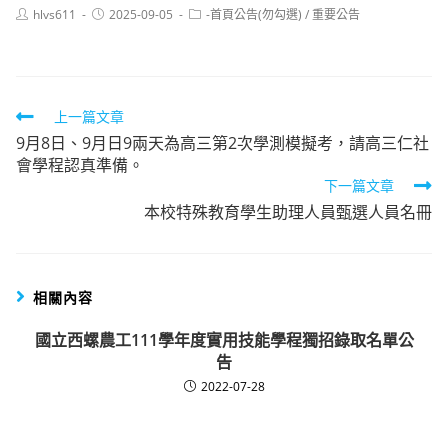
Post
Post
Post
hlvs611
2025-09-05
-首頁公告(勿勾選)
/
重要公告
author:
published:
category:
Read
上一篇文章
9月8日、9月日9兩天為高三第2次學測模擬考，請高三仁社
more
會學程認真準備。
articles
下一篇文章
本校特殊教育學生助理人員甄選人員名冊
相關內容
國立西螺農工111學年度實用技能學程獨招錄取名單公
告
2022-07-28