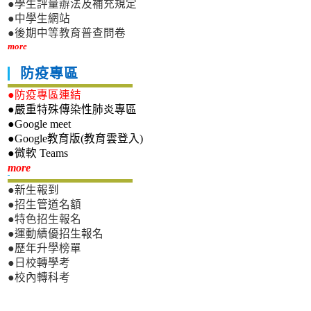
●學生評量辦法及補充規定
●中學生網站
●後期中等教育普查問卷
more
防疫專區
●防疫專區連結
●嚴重特殊傳染性肺炎專區
●Google meet
●Google教育版(教育雲登入)
●微軟 Teams
新生專區
more
●新生報到
●招生管道名額
●特色招生報名
●運動績優招生報名
●歷年升學榜單
●日校轉學考
●校內轉科考