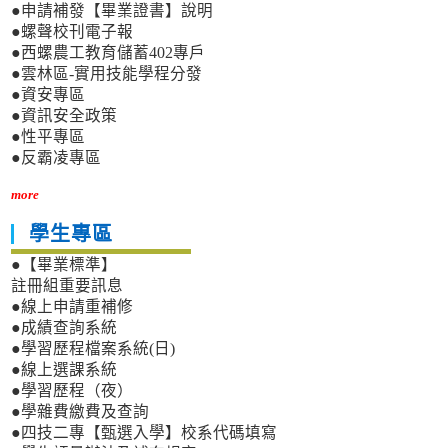
●申請補發【畢業證書】說明
●螺聲校刊電子報
●西螺農工教育儲蓄402專戶
●雲林區-實用技能學程分發
●資安專區
●資訊安全政策
●性平專區
●反霸凌專區
more
學生專區
●【畢業標準】
註冊組重要訊息
●線上申請重補修
●成績查詢系統
●學習歷程檔案系統(日)
●線上選課系統
●學習歷程（夜）
●學雜費繳費及查詢
●四技二專【甄選入學】校系代碼填寫