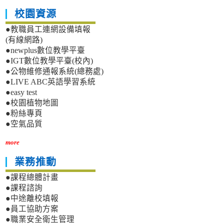
校園資源
●教職員工連網設備填報
(有線網路)
●newplus數位教學平臺
●IGT數位教學平臺(校內)
●公物維修通報系統(總務處)
●LIVE ABC英語學習系統
●easy test
●校園植物地圖
●粉絲專頁
●空氣品質
more
業務推動
●課程總體計畫
●課程諮詢
●中途離校填報
●員工協助方案
●職業安全衛生管理