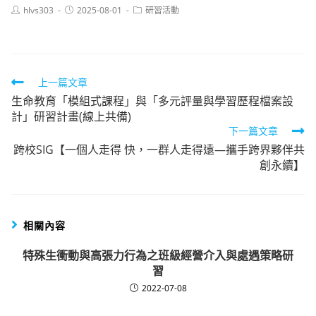
Post
Post
Post
hlvs303
2025-08-01
研習活動
author:
published:
category:
Read
上一篇文章
生命教育「模組式課程」與「多元評量與學習歷程檔案設
more
計」研習計畫(線上共備)
articles
下一篇文章
跨校SIG【一個人走得 快，一群人走得遠—攜手跨界夥伴共
創永續】
相關內容
特殊生衝動與高張力行為之班級經營介入與處遇策略研
習
2022-07-08