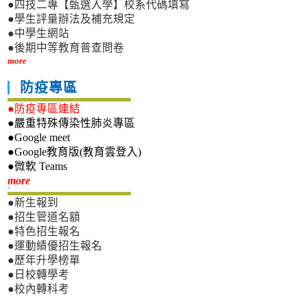
●四技二專【甄選入學】校系代碼填寫
●學生評量辦法及補充規定
●中學生網站
●後期中等教育普查問卷
more
防疫專區
●防疫專區連結
●嚴重特殊傳染性肺炎專區
●Google meet
●Google教育版(教育雲登入)
●微軟 Teams
新生專區
more
●新生報到
●招生管道名額
●特色招生報名
●運動績優招生報名
●歷年升學榜單
●日校轉學考
●校內轉科考