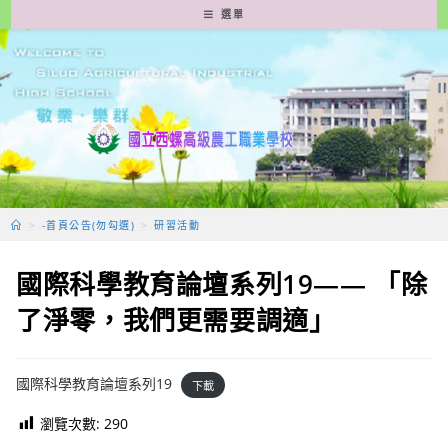
跳
選單
轉
至
主
要
內
容
>
-首頁公告(勿勾選)
>
研習活動
國際科學教育論壇系列19—— 「除
了淨零，我們更需要調適」
國際科學教育論壇系列19
下載
瀏覽次數:
290