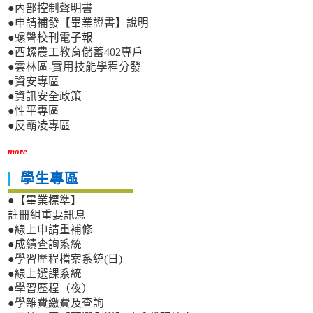
●內部控制聲明書
●申請補發【畢業證書】說明
●螺聲校刊電子報
●西螺農工教育儲蓄402專戶
●雲林區-實用技能學程分發
●資安專區
●資訊安全政策
●性平專區
●反霸凌專區
more
學生專區
●【畢業標準】
註冊組重要訊息
●線上申請重補修
●成績查詢系統
●學習歷程檔案系統(日)
●線上選課系統
●學習歷程（夜）
●學雜費繳費及查詢