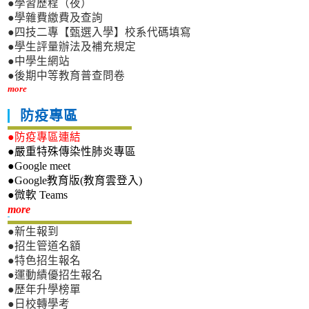
●學習歷程（夜）
●學雜費繳費及查詢
●四技二專【甄選入學】校系代碼填寫
●學生評量辦法及補充規定
●中學生網站
●後期中等教育普查問卷
more
防疫專區
●防疫專區連結
●嚴重特殊傳染性肺炎專區
●Google meet
●Google教育版(教育雲登入)
●微軟 Teams
新生專區
more
●新生報到
●招生管道名額
●特色招生報名
●運動績優招生報名
●歷年升學榜單
●日校轉學考