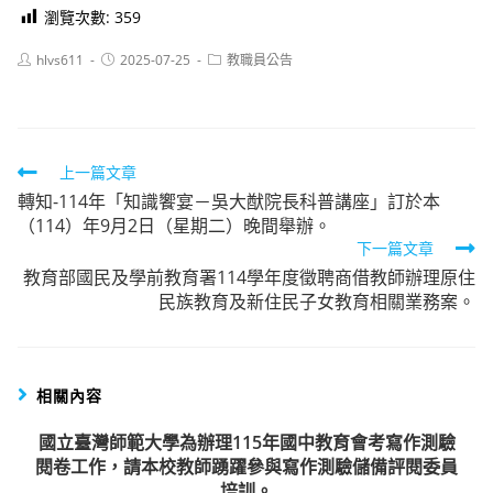
瀏覽次數:
359
Post
Post
Post
hlvs611
2025-07-25
教職員公告
author:
published:
category:
Read
上一篇文章
轉知-114年「知識饗宴－吳大猷院長科普講座」訂於本
more
（114）年9月2日（星期二）晚間舉辦。
articles
下一篇文章
教育部國民及學前教育署114學年度徵聘商借教師辦理原住
民族教育及新住民子女教育相關業務案。
相關內容
國立臺灣師範大學為辦理115年國中教育會考寫作測驗
閱卷工作，請本校教師踴躍參與寫作測驗儲備評閱委員
培訓。