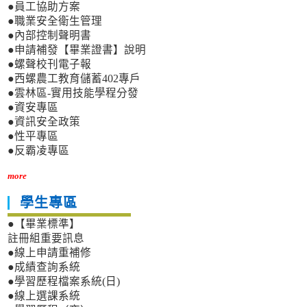
●員工協助方案
●職業安全衛生管理
●內部控制聲明書
●申請補發【畢業證書】說明
●螺聲校刊電子報
●西螺農工教育儲蓄402專戶
●雲林區-實用技能學程分發
●資安專區
●資訊安全政策
●性平專區
●反霸凌專區
more
學生專區
●【畢業標準】
註冊組重要訊息
●線上申請重補修
●成績查詢系統
●學習歷程檔案系統(日)
●線上選課系統