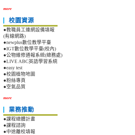
more
校園資源
●教職員工連網設備填報
(有線網路)
●newplus數位教學平臺
●IGT數位教學平臺(校內)
●公物維修通報系統(總務處)
●LIVE ABC英語學習系統
●easy test
●校園植物地圖
●粉絲專頁
●空氣品質
more
業務推動
●課程總體計畫
●課程諮詢
●中途離校填報