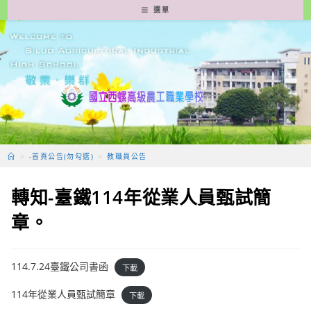
跳
選單
轉
至
主
要
內
容
>
-首頁公告(勿勾選)
>
教職員公告
轉知-臺鐵114年從業人員甄試簡
章。
114.7.24臺鐵公司書函
下載
114年從業人員甄試簡章
下載