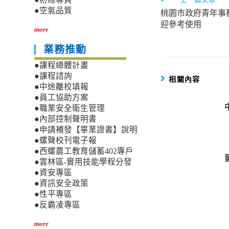
Read
●空氣品質
桃園市政府青年事
more
迎參考使用
articles
more
業務推動
●課程總體計畫
●課程諮詢
相關內容
●中途離校填報
●員工協助方案
●職業安全衛生管理
●內部控制聲明書
●申請補發【畢業證書】說明
●螺聲校刊電子報
●西螺農工教育儲蓄402專戶
●雲林區-實用技能學程分發
●資安專區
●資訊安全政策
●性平專區
●反霸凌專區
more