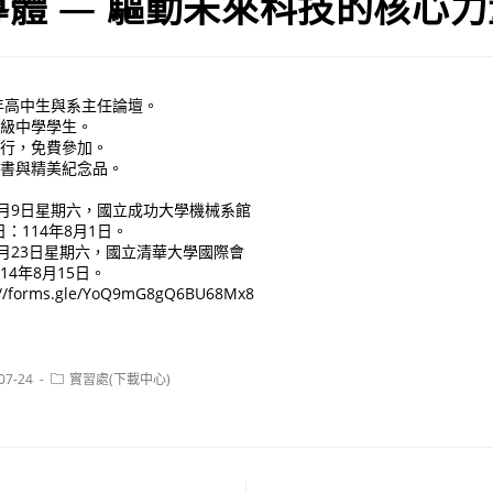
半導體 — 驅動未來科技的核心
5年高中生與系主任論壇。
高級中學學生。
舉行，免費參加。
證書與精美紀念品。
：
8月9日星期六，國立成功大學機械系館
：114年8月1日。
8月23日星期六，國立清華大學國際會
4年8月15日。
/forms.gle/YoQ9mG8gQ6BU68Mx8
Post
07-24
實習處(下載中心)
:
category: