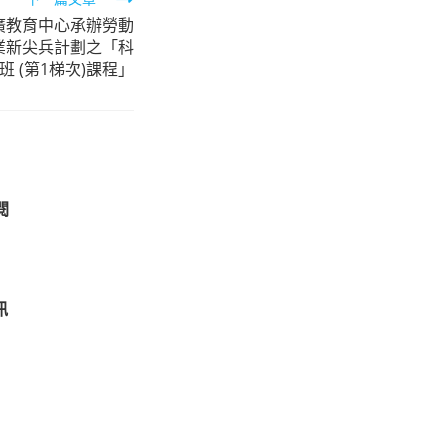
廣教育中心承辦勞動
業新尖兵計劃之「科
班 (第1梯次)課程」
閱
訊