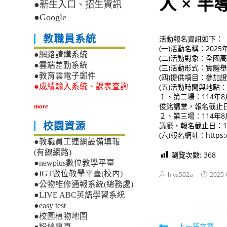
人 × 
●新生入口、招生資訊
●Google
教職員系統
活動報名資訊如下：
(一)活動名稱：202
●網路請購系統
(二)活動對象：全國
●雲端差勤系統
(三)活動形式：實體
●教育雲電子郵件
(四)提供項目：參加
(五)活動時間與地點
●成績輸入系統、課表查詢
１、第二場：114年
俊銘講堂，報名截止日
more
２、第三場：114年
議廳，報名截止日：11
校園資源
(六)報名網址：https:/
●教職員工連網設備填報
(有線網路)
瀏覽次數:
368
●newplus數位教學平臺
●IGT數位教學平臺(校內)
Post
Post
hlvs502a
2025-
author:
published
●公物維修通報系統(總務處)
●LIVE ABC英語學習系統
●easy test
●校園植物地圖
上一篇文章
●粉絲專頁