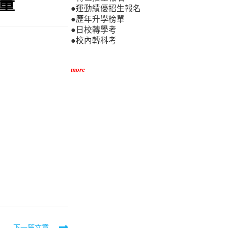
力量
●運動績優招生報名
●歷年升學榜單
●日校轉學考
●校內轉科考
more
下一篇文章