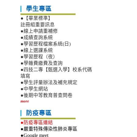
學生專區
●【畢業標準】
註冊組重要訊息
●線上申請重補修
●成績查詢系統
●學習歷程檔案系統(日)
●線上選課系統
●學習歷程（夜）
●學雜費繳費及查詢
●四技二專【甄選入學】校系代碼
填寫
●學生評量辦法及補充規定
●中學生網站
●後期中等教育普查問卷
more
防疫專區
●防疫專區連結
●嚴重特殊傳染性肺炎專區
●Google meet