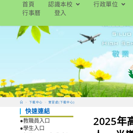
跳
首頁
認識本校
行政單位
轉
行事曆
登入
至
主
要
內
容
>
下載中心
>
實習處(下載中心)
快速連結
2025
●教職員入口
●學生入口