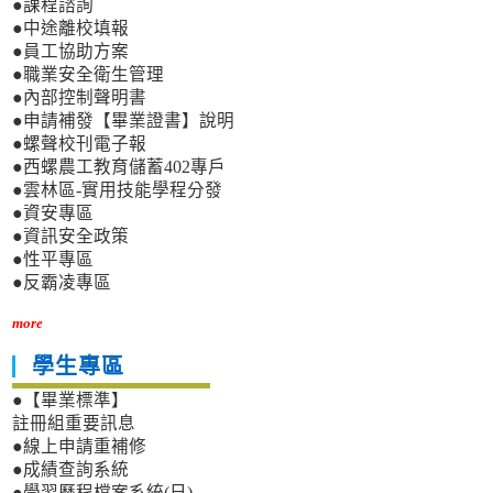
●課程諮詢
●中途離校填報
●員工協助方案
●職業安全衛生管理
●內部控制聲明書
●申請補發【畢業證書】說明
●螺聲校刊電子報
●西螺農工教育儲蓄402專戶
●雲林區-實用技能學程分發
●資安專區
●資訊安全政策
●性平專區
●反霸凌專區
more
學生專區
●【畢業標準】
註冊組重要訊息
●線上申請重補修
●成績查詢系統
●學習歷程檔案系統(日)