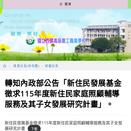
跳
選單
轉
至
主
要
內
容
>
-首頁公告(勿勾選)
>
校園公告
轉知內政部公告「新住民發展基金
徵求115年度新住民家庭照顧輔導
服務及其子女發展研究計畫」。
新住民發展基金徵求115年度新住民家庭照顧輔導服務及其子女發
展研究計畫
下載