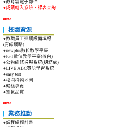
●教育雲電子郵件
●成績輸入系統、課表查詢
more
校園資源
●教職員工連網設備填報
(有線網路)
●newplus數位教學平臺
●IGT數位教學平臺(校內)
●公物維修通報系統(總務處)
●LIVE ABC英語學習系統
●easy test
●校園植物地圖
●粉絲專頁
●空氣品質
more
業務推動
●課程總體計畫