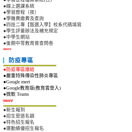
●線上選課系統
●學習歷程（夜）
●學雜費繳費及查詢
●四技二專【甄選入學】校系代碼填寫
●學生評量辦法及補充規定
●中學生網站
●後期中等教育普查問卷
more
防疫專區
●防疫專區連結
●嚴重特殊傳染性肺炎專區
●Google meet
●Google教育版(教育雲登入)
●微軟 Teams
新生專區
more
●新生報到
●招生管道名額
●特色招生報名
●運動績優招生報名