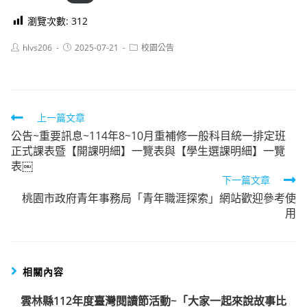
瀏覽次數:
312
Post
Post
Post
hlvs206
2025-07-21
校園公告
author:
published:
category:
Read
上一篇文章
公告~重要訊息~114年8~10月重補修一般科目統一排定班
more
正式課表暨【開課明細】一覽表與【學生選課明細】一覽
articles
表￼
下一篇文章
桃園市政府青年事務局「青年職涯探索」網站歡迎參考使
用
相關內容
雲林縣112年度臺灣閱讀節活動~「大家一起來說故事比