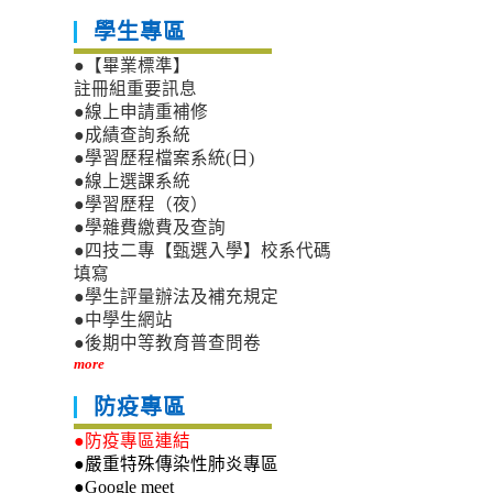
學生專區
●【畢業標準】
註冊組重要訊息
●線上申請重補修
●成績查詢系統
●學習歷程檔案系統(日)
●線上選課系統
●學習歷程（夜）
●學雜費繳費及查詢
●四技二專【甄選入學】校系代碼
填寫
●學生評量辦法及補充規定
●中學生網站
●後期中等教育普查問卷
more
防疫專區
●防疫專區連結
●嚴重特殊傳染性肺炎專區
●Google meet