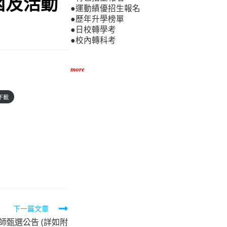
函及活動
●運動績優招生報名
●歷年升學榜單
●日校轉學考
●校內轉科考
more
下載
下一篇文章
師甄選公告 (詳如附