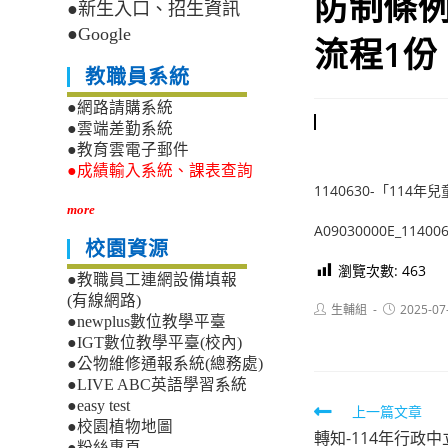
防制條例
●新生入口、招生資訊
●Google
流程1
教職員系統
●網路請購系統
●雲端差勤系統
●教育雲電子郵件
●成績輸入系統、課表查詢
1140630-「11
more
A09030000E_114006
校園資源
瀏覽次數:
463
●教職員工連網設備填報
(有線網路)
Post
Post
生輔組
2025-07
●newplus數位教學平臺
author:
published:
●IGT數位教學平臺(校內)
●公物維修通報系統(總務處)
●LIVE ABC英語學習系統
●easy test
Read
上一篇文章
●校園植物地圖
轉知-114年行政
more
●粉絲專頁