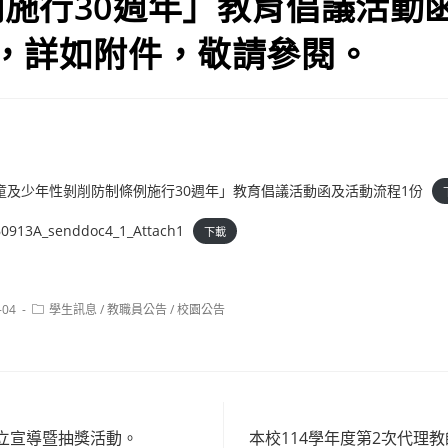
施行30週年」教育倡議活動
份，詳如附件，敬請參閱。
4年兒童及少年性剝削防制條例施行30週年」教育倡議活動函及活動流程1份
0913A_senddoc4_1_Attach1
下載
Post
-04
學生訊息
/
教職員公告
/
校園公告
category:
中立宣導暨抽獎活動。
本校114學年度第2次代理教