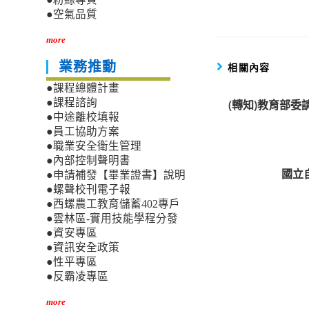
articles
●空氣品質
more
業務推動
相關內容
●課程總體計畫
●課程諮詢
(轉知)教育部
●中途離校填報
●員工協助方案
●職業安全衛生管理
●內部控制聲明書
國立
●申請補發【畢業證書】說明
●螺聲校刊電子報
●西螺農工教育儲蓄402專戶
●雲林區-實用技能學程分發
●資安專區
●資訊安全政策
●性平專區
●反霸凌專區
more