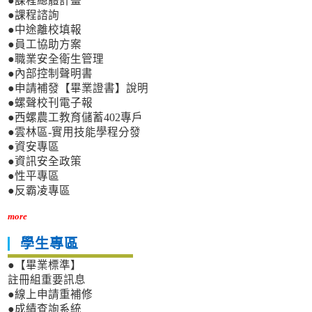
●課程總體計畫
●課程諮詢
●中途離校填報
●員工協助方案
●職業安全衛生管理
●內部控制聲明書
●申請補發【畢業證書】說明
●螺聲校刊電子報
●西螺農工教育儲蓄402專戶
●雲林區-實用技能學程分發
●資安專區
●資訊安全政策
●性平專區
●反霸凌專區
more
學生專區
●【畢業標準】
註冊組重要訊息
●線上申請重補修
●成績查詢系統