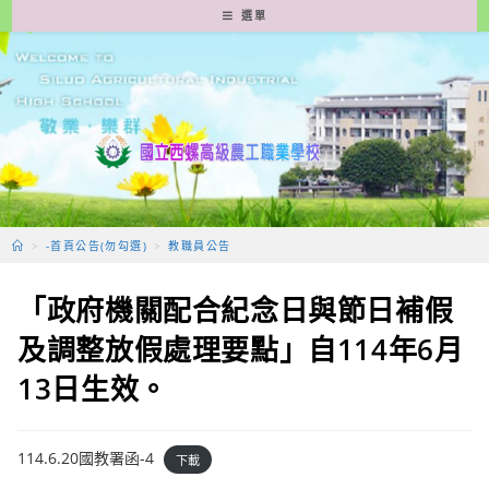
跳
選單
轉
至
主
要
內
容
>
-首頁公告(勿勾選)
>
教職員公告
「政府機關配合紀念日與節日補假
及調整放假處理要點」自114年6月
13日生效。
114.6.20國教署函-4
下載