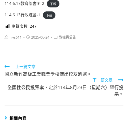
114.6.17教育部書函-2
下載
114.6.13行政院函-1
下載
瀏覽次數:
247
Post
Post
Post
hlvs611
2025-06-24
教職員公告
author:
published:
category:
Read
上一篇文章
國立新竹高級工業職業學校傑出校友遴選。
more
下一篇文章
articles
全國性公民投票案，定於114年8月23日（星期六）舉行投
票。
相關內容