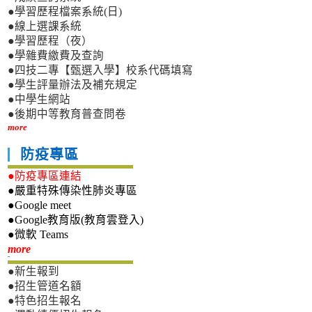
●學習歷程檔案系統(日)
●線上選課系統
●學習歷程（夜）
●學雜費繳費及查詢
●四技二專【甄選入學】校系代碼填寫
●學生評量辦法及補充規定
●中學生網站
●後期中等教育普查問卷
more
防疫專區
●防疫專區連結
●嚴重特殊傳染性肺炎專區
●Google meet
●Google教育版(教育雲登入)
●微軟 Teams
新生專區
more
●新生報到
●招生管道名額
●特色招生報名