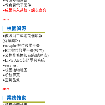
●雲端差勤系統
●教育雲電子郵件
●成績輸入系統、課表查詢
more
校園資源
●教職員工連網設備填報
(有線網路)
●newplus數位教學平臺
●IGT數位教學平臺(校內)
●公物維修通報系統(總務處)
●LIVE ABC英語學習系統
●easy test
●校園植物地圖
●粉絲專頁
●空氣品質
more
業務推動