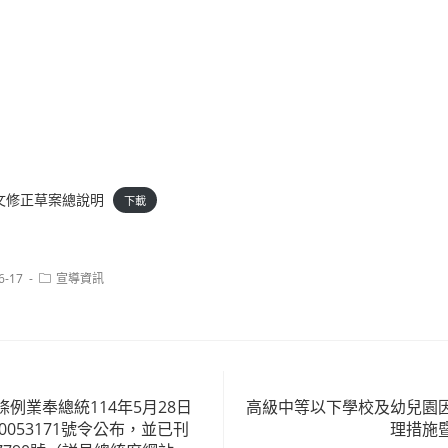
文修正草案總說明
下載
Post
6-17
宣導資訊
category:
例業奉總統114年5月28日
高級中等以下學校及幼兒園
0053171號令公布，並已刊
理措施