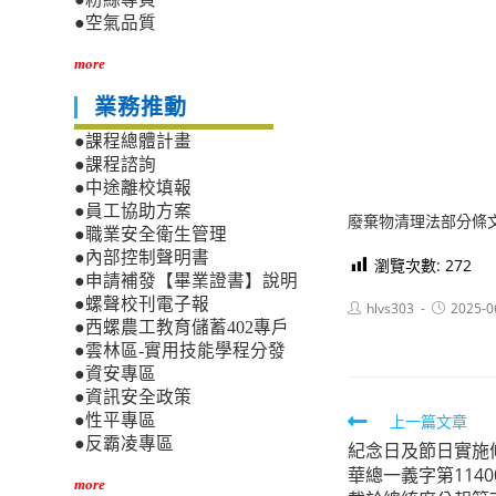
●空氣品質
more
業務推動
●課程總體計畫
●課程諮詢
●中途離校填報
●員工協助方案
廢棄物清理法部分條
●職業安全衛生管理
●內部控制聲明書
瀏覽次數:
272
●申請補發【畢業證書】說明
●螺聲校刊電子報
Post
Post
hlvs303
2025-0
author:
published:
●西螺農工教育儲蓄402專戶
●雲林區-實用技能學程分發
●資安專區
●資訊安全政策
Read
上一篇文章
●性平專區
●反霸凌專區
紀念日及節日實施條
more
華總一義字第1140
articles
more