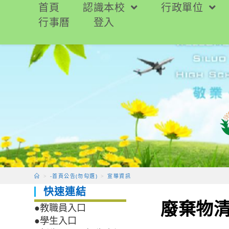
跳
首頁
認識本校
行政單位
轉
行事曆
登入
至
主
要
內
容
>
-首頁公告(勿勾選)
>
宣導資訊
快速連結
廢棄物
●教職員入口
●學生入口