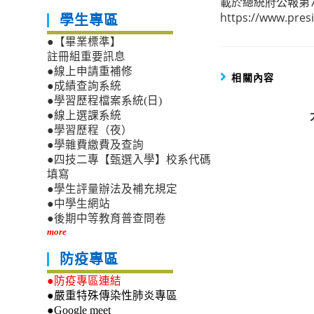
載於總統府公報第7
https://www.pr
學生專區
●【畢業標準】
註冊組重要訊息
●線上申請重補修
相關內容
●成績查詢系統
●學習歷程檔案系統(日)
●線上選課系統
●學習歷程（夜）
●學雜費繳費及查詢
●四技二專【甄選入學】校系代碼
填寫
●學生評量辦法及補充規定
●中學生網站
●後期中等教育普查問卷
more
防疫專區
●防疫專區連結
●嚴重特殊傳染性肺炎專區
●Google meet