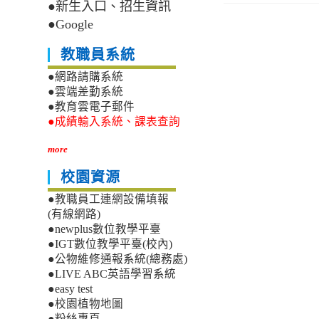
●新生入口、招生資訊
●Google
教職員系統
●網路請購系統
●雲端差勤系統
●教育雲電子郵件
●成績輸入系統、課表查詢
more
校園資源
●教職員工連網設備填報
(有線網路)
●newplus數位教學平臺
●IGT數位教學平臺(校內)
●公物維修通報系統(總務處)
●LIVE ABC英語學習系統
●easy test
●校園植物地圖
●粉絲專頁