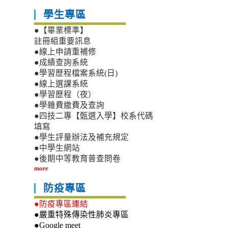
學生專區
●【畢業標準】
註冊組重要訊息
●線上申請重補修
●成績查詢系統
●學習歷程檔案系統(日)
●線上選課系統
●學習歷程（夜）
●學雜費繳費及查詢
●四技二專【甄選入學】校系代碼
填寫
●學生評量辦法及補充規定
●中學生網站
●後期中等教育普查問卷
more
防疫專區
●防疫專區連結
●嚴重特殊傳染性肺炎專區
●Google meet