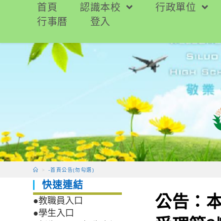
跳
首頁
認識本校
行政單位
轉
行事曆
登入
至
主
要
內
容
>
-首頁公告(勿勾選)
快速連結
公告：本
●教職員入口
●學生入口