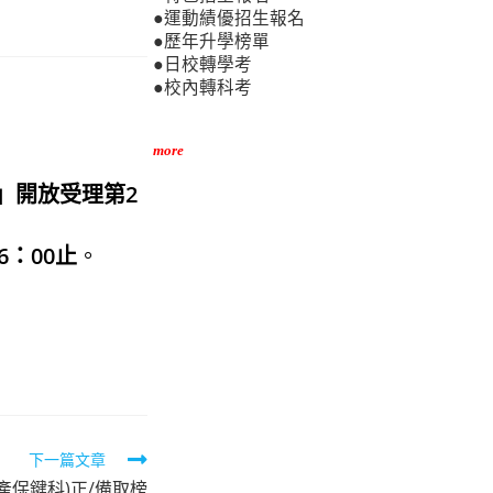
●運動績優招生報名
●歷年升學榜單
●日校轉學考
●校內轉科考
more
」開放受理第2
6：00止
。
下一篇文章
產保鍵科)正/備取榜