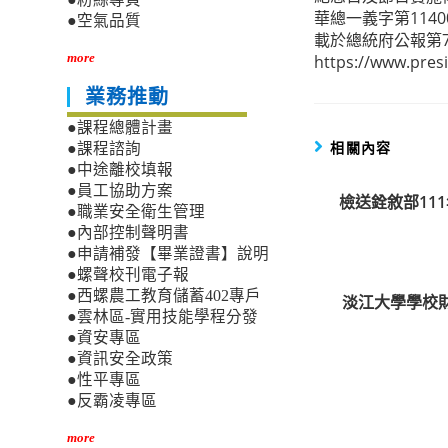
more
華總一義字第1140
●空氣品質
articles
載於總統府公報第7
more
https://www.pr
業務推動
●課程總體計畫
相關內容
●課程諮詢
●中途離校填報
●員工協助方案
檢送銓敘部11
●職業安全衛生管理
●內部控制聲明書
●申請補發【畢業證書】說明
●螺聲校刊電子報
●西螺農工教育儲蓄402專戶
淡江大學學校
●雲林區-實用技能學程分發
●資安專區
●資訊安全政策
●性平專區
●反霸凌專區
more