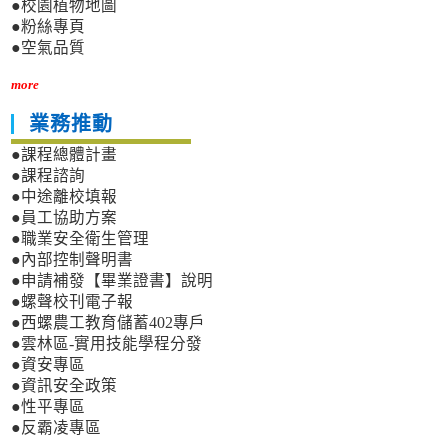
●校園植物地圖
●粉絲專頁
●空氣品質
more
業務推動
●課程總體計畫
●課程諮詢
●中途離校填報
●員工協助方案
●職業安全衛生管理
●內部控制聲明書
●申請補發【畢業證書】說明
●螺聲校刊電子報
●西螺農工教育儲蓄402專戶
●雲林區-實用技能學程分發
●資安專區
●資訊安全政策
●性平專區
●反霸凌專區