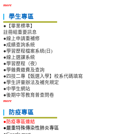
more
學生專區
●【畢業標準】
註冊組重要訊息
●線上申請重補修
●成績查詢系統
●學習歷程檔案系統(日)
●線上選課系統
●學習歷程（夜）
●學雜費繳費及查詢
●四技二專【甄選入學】校系代碼填寫
●學生評量辦法及補充規定
●中學生網站
●後期中等教育普查問卷
more
防疫專區
●防疫專區連結
●嚴重特殊傳染性肺炎專區