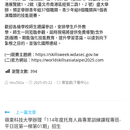
港展覽館1、2館（臺北市南港區經貿二路1、2 號）盛大舉
辦，預定舉辦青年組37個職類、青少年組8個職類與1個表
演職類的技能競賽。
歡迎各級學校師生踴躍參訪，安排學生戶外教
學，師生一同蒞臨參觀，屆時現場將提供免費導覽(含外
語)服務，期能強化技能教育、提升學習意識，以達到向下
紮根之目的，並強化國際連結。
(一)競賽主題網：https://skillsweek.wdasec.gov.tw
(二)官方網站：https://worldskillsasiataipei2025.com
瀏覽次數:
394
Post
Post
Post
hlvs502a
2025-05-22
實習處(下載中心)
author:
published:
category:
Read
上一篇文章
嶺東科技大學辦理「114年度托育人員專業訓練課程專班-
more
平日班第一梯第01期」招生
articles