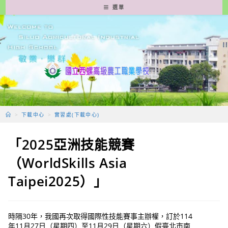
跳
選單
轉
至
主
要
內
容
>
下載中心
>
實習處(下載中心)
「2025亞洲技能競賽
（WorldSkills Asia
Taipei2025）」
時隔30年，我國再次取得國際性技能賽事主辦權，訂於114
年11月27日（星期四）至11月29日（星期六）假臺北市南