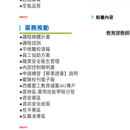
●空氣品質
相關內容
more
業務推動
教育部教師
●課程總體計畫
●課程諮詢
●中途離校填報
●員工協助方案
●職業安全衛生管理
●內部控制聲明書
●申請補發【畢業證書】說明
●螺聲校刊電子報
●西螺農工教育儲蓄402專戶
●雲林區-實用技能學程分發
●資安專區
●資訊安全政策
●性平專區
●反霸凌專區
more