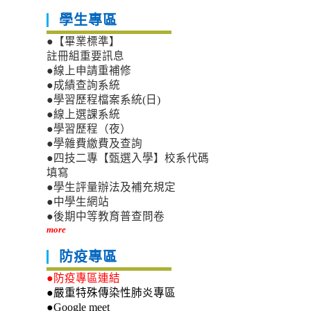
學生專區
●【畢業標準】
註冊組重要訊息
●線上申請重補修
●成績查詢系統
●學習歷程檔案系統(日)
●線上選課系統
●學習歷程（夜）
●學雜費繳費及查詢
●四技二專【甄選入學】校系代碼
填寫
●學生評量辦法及補充規定
●中學生網站
●後期中等教育普查問卷
more
防疫專區
●防疫專區連結
●嚴重特殊傳染性肺炎專區
●Google meet