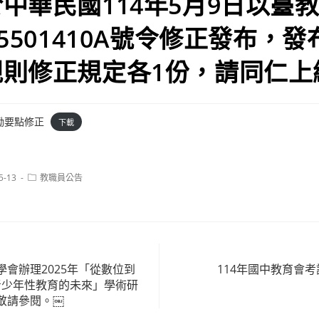
中華民國114年5月9日以臺
45501410A號令修正發布，
規則修正規定各1份，請同仁上
勵要點修正
下載
Post
5-13
教職員公告
category:
會辦理2025年「從數位到
114年國中教育會考
與青少年性教育的未來」學術研
敬請參閱。￼