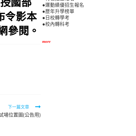
教授國部
●運動績優招生報名
●歷年升學榜單
發布令影本
●日校轉學考
●校內轉科考
網參閱。
more
下一篇文章
試場位置圖(公告用)