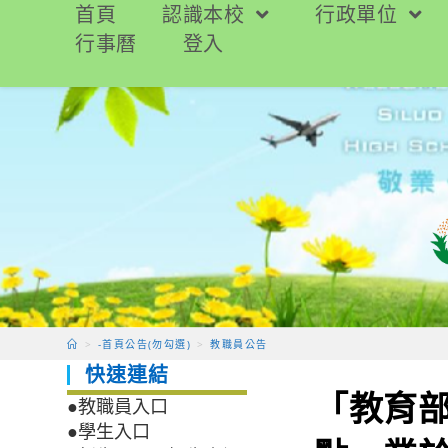
跳
首頁
認識本校
行政單位
轉
行事曆
登入
至
主
要
內
容
>
-首頁公告(勿勾選)
>
教職員公告
快速連結
「教育部
●教職員入口
●學生入口