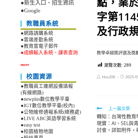
點，業於
●新生入口、招生資訊
●Google
字第11
教職員系統
及行政
●網路請購系統
●雲端差勤系統
●教育雲電子郵件
教學卓越獎評選及獎
●成績輸入系統、課表查詢
瀏覽次數:
289
more
校園資源
Post
Post
hlvs206
2025-0
author:
published:
●教職員工連網設備填報
(有線網路)
●newplus數位教學平臺
●IGT數位教學平臺(校內)
Read
上一篇文章
●公物維修通報系統(總務處)
轉知：台灣性教育學
more
●LIVE ABC英語學習系統
現實：AI、SEL
articles
●easy test
討會，詳如附件，
●校園植物地圖
●粉絲專頁