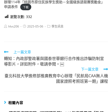
辦理114年「桃園市原住民族學生獎助－全國級族語競賽獎勵金」
申請表件
下載
瀏覽次數:
332
Post
Post
Post
hlvs206
2025-05-06
學生訊息
author:
published:
category:
Read
上一篇文章
轉知：內政部警政署與國泰世華銀行合作推出詐騙防制宣
more
導影片，詳如附件，敬請參閱。￼
articles
下一篇文章
臺北科技大學進修部推廣教育中心辦理「民航局CAA無人機
國家證照考照班第一期」課程
相關內容