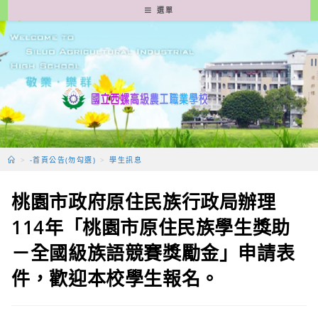
跳
選單
轉
至
主
要
內
容
>
-首頁公告(勿勾選)
>
學生訊息
桃園市政府原住民族行政局辦理
114年「桃園市原住民族學生獎助
－全國級族語競賽獎勵金」申請表
件，歡迎本校學生報名。