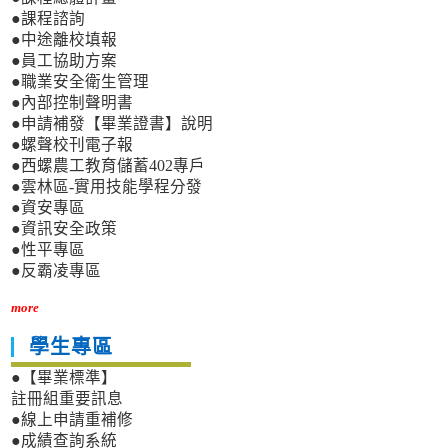
●課程諮詢
●中途離校填報
●員工協助方案
●職業安全衛生管理
●內部控制聲明書
●申請補發【畢業證書】說明
●螺聲校刊電子報
●西螺農工教育儲蓄402專戶
●雲林區-實用技能學程分發
●資安專區
●資訊安全政策
●性平專區
●反霸凌專區
more
學生專區
●【畢業標準】
註冊組重要訊息
●線上申請重補修
●成績查詢系統