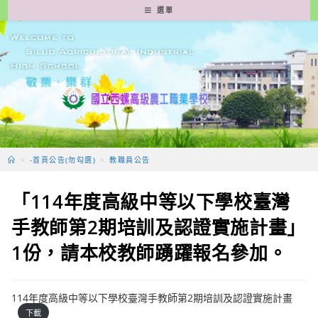
跳
選單
轉
至
主
要
內
容
>
-首頁公告(勿勾選)
>
教職員公告
「114年度高級中等以下學校臺灣
手教師第2期培訓及認證實施計畫」
1份，請本校教師踴躍報名參加。
114年度高級中等以下學校臺灣手教師第2期培訓及認證實施計畫
下載