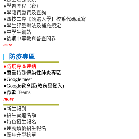
●學習歷程（夜）
●學雜費繳費及查詢
●四技二專【甄選入學】校系代碼填寫
●學生評量辦法及補充規定
●中學生網站
●後期中等教育普查問卷
more
防疫專區
●防疫專區連結
●嚴重特殊傳染性肺炎專區
●Google meet
●Google教育版(教育雲登入)
●微軟 Teams
新生專區
more
●新生報到
●招生管道名額
●特色招生報名
●運動績優招生報名
●歷年升學榜單