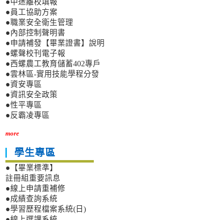
●中途離校填報
●員工協助方案
●職業安全衛生管理
●內部控制聲明書
●申請補發【畢業證書】說明
●螺聲校刊電子報
●西螺農工教育儲蓄402專戶
●雲林區-實用技能學程分發
●資安專區
●資訊安全政策
●性平專區
●反霸凌專區
more
學生專區
●【畢業標準】
註冊組重要訊息
●線上申請重補修
●成績查詢系統
●學習歷程檔案系統(日)
●線上選課系統