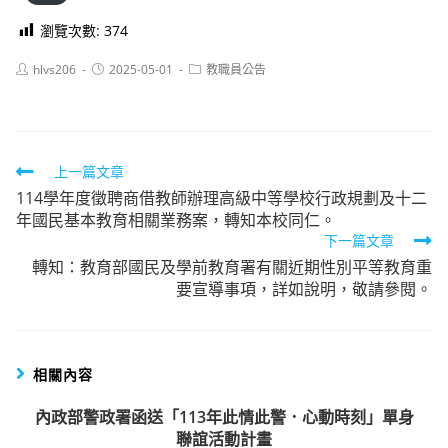
瀏覽次數:
374
Post
Post
Post
hlvs206
2025-05-01
教職員公告
author:
published:
category:
Read
上一篇文章
114學年度徵聘商借教師辦理高級中等學校行政規劃及十二
more
年國民基本教育相關業務案，轉知本校同仁。
articles
下一篇文章
轉知：教育部國民及學前教育署有關近期性別平等教育重
要宣導事項，詳如說明，敬請參閱。
相關內容
內政部警政署函送「113年此情此警．心動時刻」單身
聯誼活動計畫