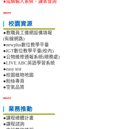
●成績輸入系統、課表查詢
more
校園資源
●教職員工連網設備填報
(有線網路)
●newplus數位教學平臺
●IGT數位教學平臺(校內)
●公物維修通報系統(總務處)
●LIVE ABC英語學習系統
●easy test
●校園植物地圖
●粉絲專頁
●空氣品質
more
業務推動
●課程總體計畫
●課程諮詢