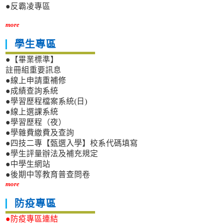
●反霸凌專區
more
學生專區
●【畢業標準】
註冊組重要訊息
●線上申請重補修
●成績查詢系統
●學習歷程檔案系統(日)
●線上選課系統
●學習歷程（夜）
●學雜費繳費及查詢
●四技二專【甄選入學】校系代碼填寫
●學生評量辦法及補充規定
●中學生網站
●後期中等教育普查問卷
more
防疫專區
●防疫專區連結