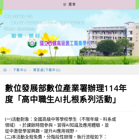
跳
選單
轉
至
主
要
內
容
>
下載中心
>
實習處(下載中心)
數位發展部數位產業署辦理114年
度「高中職生AI扎根系列活動」
(一)活動對象：全國高級中等學校學生（不限年級、科系或
領域），於課餘時間參與，習得AI知識及應用體驗，並
從中激發學習興趣，提升AI應用視野。
(二)本活動全程免費，分階段性辦理，執行流程如下：