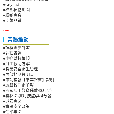
●easy test
●校園植物地圖
●粉絲專頁
●空氣品質
more
業務推動
●課程總體計畫
●課程諮詢
●中途離校填報
●員工協助方案
●職業安全衛生管理
●內部控制聲明書
●申請補發【畢業證書】說明
●螺聲校刊電子報
●西螺農工教育儲蓄402專戶
●雲林區-實用技能學程分發
●資安專區
●資訊安全政策
●性平專區