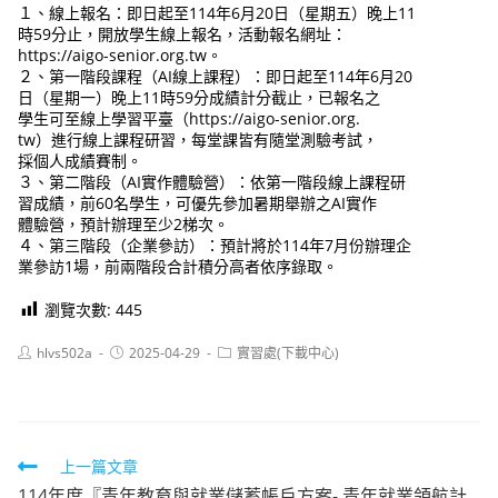
１、線上報名：即日起至114年6月20日（星期五）晚上11
時59分止，開放學生線上報名，活動報名網址：
https://aigo-senior.org.tw。
２、第一階段課程（AI線上課程）：即日起至114年6月20
日（星期一）晚上11時59分成績計分截止，已報名之
學生可至線上學習平臺（https://aigo-senior.org.
tw）進行線上課程研習，每堂課皆有隨堂測驗考試，
採個人成績賽制。
３、第二階段（AI實作體驗營）：依第一階段線上課程研
習成績，前60名學生，可優先參加暑期舉辦之AI實作
體驗營，預計辦理至少2梯次。
４、第三階段（企業參訪）：預計將於114年7月份辦理企
業參訪1場，前兩階段合計積分高者依序錄取。
瀏覽次數:
445
Post
Post
Post
hlvs502a
2025-04-29
實習處(下載中心)
author:
published:
category:
Read
上一篇文章
114年度『青年教育與就業儲蓄帳戶方案- 青年就業領航計