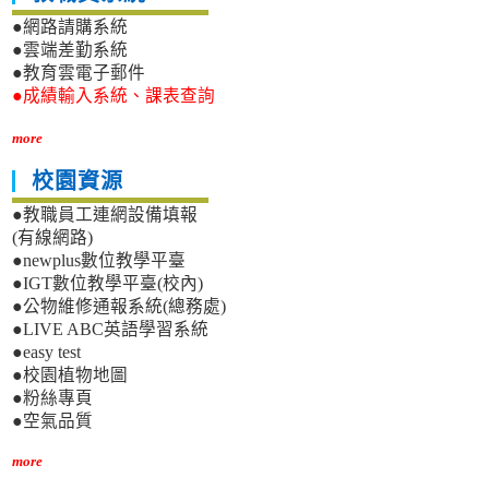
●網路請購系統
●雲端差勤系統
●教育雲電子郵件
●成績輸入系統、課表查詢
more
校園資源
●教職員工連網設備填報
(有線網路)
●newplus數位教學平臺
●IGT數位教學平臺(校內)
●公物維修通報系統(總務處)
●LIVE ABC英語學習系統
●easy test
●校園植物地圖
●粉絲專頁
●空氣品質
more