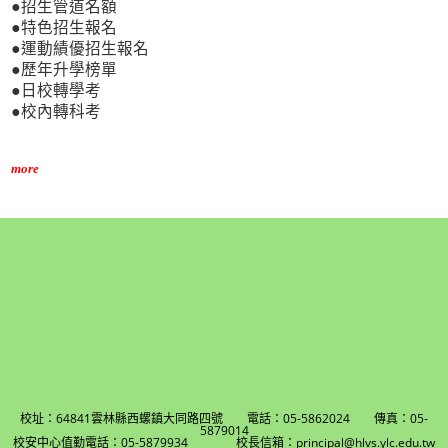
●招生管道名額
●特色招生報名
●運動績優招生報名
●歷年升學榜單
●日校轉學考
●校內轉科考
more
校址：64841雲林縣西螺鎮大同路四號 電話：05-5862024 傳真：05-
5879014
校安中心值勤電話：05-5879934 校長信箱：principal@hlvs.ylc.edu.tw