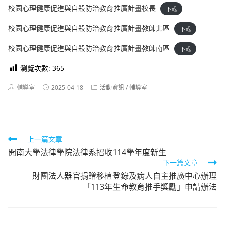
校園心理健康促進與自殺防治教育推廣計畫校長
下載
校園心理健康促進與自殺防治教育推廣計畫教師北區
下載
校園心理健康促進與自殺防治教育推廣計畫教師南區
下載
瀏覽次數:
365
Post
Post
Post
輔導室
2025-04-18
活動資訊
/
輔導室
author:
published:
category:
Read
上一篇文章
開南大學法律學院法律系招收114學年度新生
more
下一篇文章
articles
財團法人器官捐贈移植登錄及病人自主推廣中心辦理
「113年生命教育推手獎勵」申請辦法