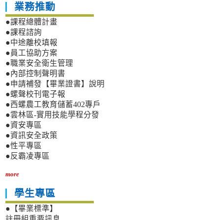
業務推動
●課程總體計畫
●課程諮詢
●中途離校填報
●員工協助方案
●職業安全衛生管理
●內部控制聲明書
●申請補發【畢業證書】說明
●螺聲校刊電子報
●西螺農工教育儲蓄402專戶
●雲林區-實用技能學程分發
●資安專區
●資訊安全政策
●性平專區
●反霸凌專區
more
學生專區
●【畢業標準】
註冊組重要訊息