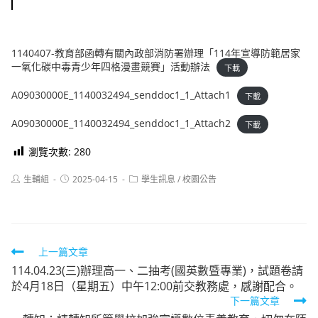
1140407-教育部函轉有關內政部消防署辦理「114年宣導防範居家
一氧化碳中毒青少年四格漫畫競賽」活動辦法
下載
A09030000E_1140032494_senddoc1_1_Attach1
下載
A09030000E_1140032494_senddoc1_1_Attach2
下載
瀏覽次數:
280
Post
Post
Post
生輔組
2025-04-15
學生訊息
/
校園公告
author:
published:
category:
Read
上一篇文章
114.04.23(三)辦理高一、二抽考(國英數暨專業)，試題卷請
more
於4月18日（星期五）中午12:00前交教務處，感謝配合。
articles
下一篇文章