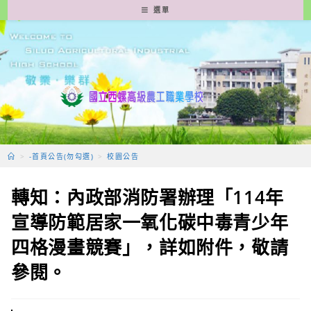
跳
選單
轉
至
主
要
內
容
>
-首頁公告(勿勾選)
>
校園公告
轉知：內政部消防署辦理「114年
宣導防範居家一氧化碳中毒青少年
四格漫畫競賽」，詳如附件，敬請
參閱。