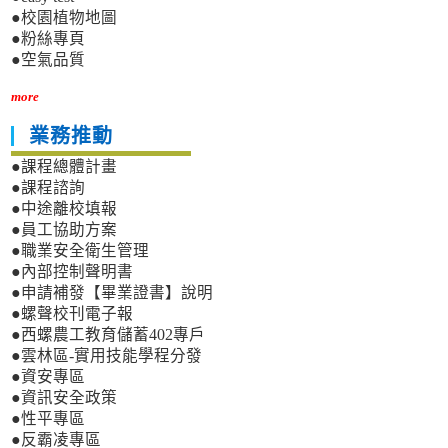
●校園植物地圖
●粉絲專頁
●空氣品質
more
業務推動
●課程總體計畫
●課程諮詢
●中途離校填報
●員工協助方案
●職業安全衛生管理
●內部控制聲明書
●申請補發【畢業證書】說明
●螺聲校刊電子報
●西螺農工教育儲蓄402專戶
●雲林區-實用技能學程分發
●資安專區
●資訊安全政策
●性平專區
●反霸凌專區