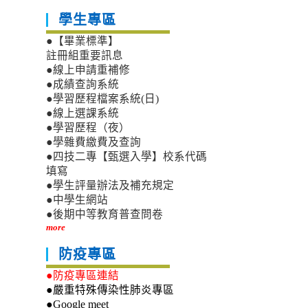
學生專區
●【畢業標準】
註冊組重要訊息
●線上申請重補修
●成績查詢系統
●學習歷程檔案系統(日)
●線上選課系統
●學習歷程（夜）
●學雜費繳費及查詢
●四技二專【甄選入學】校系代碼
填寫
●學生評量辦法及補充規定
●中學生網站
●後期中等教育普查問卷
more
防疫專區
●防疫專區連結
●嚴重特殊傳染性肺炎專區
●Google meet