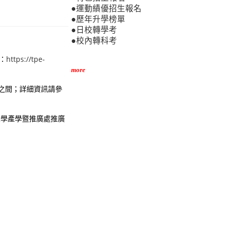
●運動績優招生報名
●歷年升學榜單
●日校轉學考
●校內轉科考
址：
https://tpe-
more
元之間；詳細資訊請參
8銘傳大學產學暨推廣處推廣