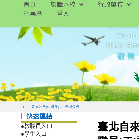
跳
首頁
認識本校
行政單位
轉
行事曆
登入
至
主
要
內
容
>
-首頁公告(勿勾選)
>
校園公告
快速連結
臺北自來
●教職員入口
●學生入口