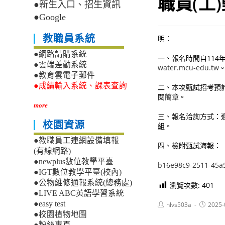
職員(工
●新生入口、招生資訊
●Google
教職員系統
明：
●網路請購系統
一、報名時間自114年4
●雲端差勤系統
water.mcu-edu.tw
●教育雲電子郵件
●成績輸入系統、課表查詢
二、本次甄試招考預計
閱簡章。
more
三、報名洽詢方式：週一至
校園資源
組。
●教職員工連網設備填報
四、檢附甄試海報：
(有線網路)
●newplus數位教學平臺
b16e98c9-2511-45a
●IGT數位教學平臺(校內)
●公物維修通報系統(總務處)
瀏覽次數:
401
●LIVE ABC英語學習系統
●easy test
Post
Post
hlvs503a
2025-
author:
published
●校園植物地圖
●粉絲專頁