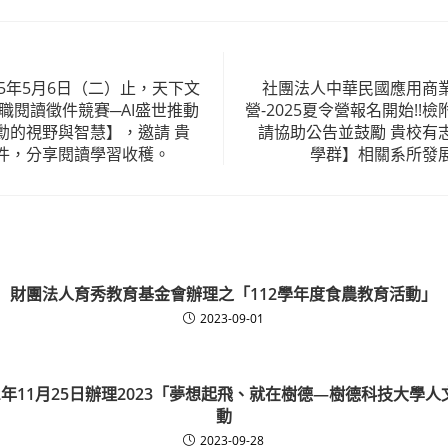
25年5月6日（二）止，天下文
社團法人中華民國應用商
中職閱讀徵件競賽─AI盛世推動
營-2025夏令營報名開始!!
勳的視野與智慧】，邀請 貴
請協助公告並鼓勵 貴校有
件，分享閱讀學習收穫。
學群】相關系所發
財團法人育秀教育基金會辦理之「112學年度食農教育活動」
2023-09-01
2年11月25日辦理2023「夢想起飛、就在樹德—樹德科技大學
動
2023-09-28