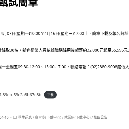
)甄試簡章
月07日(星期一)10:00至4月16日(星期三)17:00止，簡章下載及報名網
。
錄取38名，新進從業人員依據職稱錄用後起薪約32,080元起至55,595
週五09:30-12:00、13:00-17:00，聯絡電話：(02)2880-900
5-89eb-53c2a8b67e8b
下載
Post
04-10
學生訊息
/
實習處(下載中心)
/
就業組(下載中心)
/
校園公告
:
category: