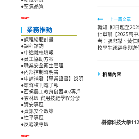
●空氣品質
more
Read
上一篇文章
轉知: 即日起至20
more
業務推動
化舉辦【2025高
articles
●課程總體計畫
者：張忠謀、黃仁
●課程諮詢
校學生踴躍參與送
●中途離校填報
●員工協助方案
●職業安全衛生管理
●內部控制聲明書
相關內容
●申請補發【畢業證書】說明
●螺聲校刊電子報
●西螺農工教育儲蓄402專戶
●雲林區-實用技能學程分發
●資安專區
●資訊安全政策
●性平專區
樹德科技大學11
●反霸凌專區
more