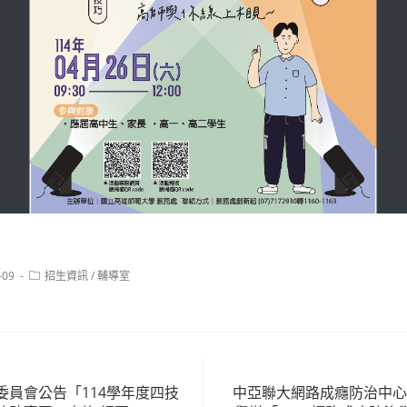
Post
-09
招生資訊
/
輔導室
category:
委員會公告「114學年度四技
中亞聯大網路成癮防治中心擬