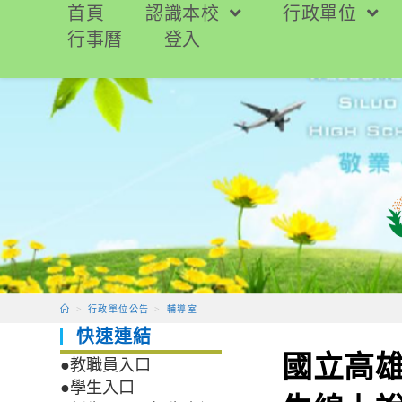
跳
首頁
認識本校
行政單位
轉
行事曆
登入
至
主
要
內
容
>
行政單位公告
>
輔導室
快速連結
國立高雄
●教職員入口
●學生入口