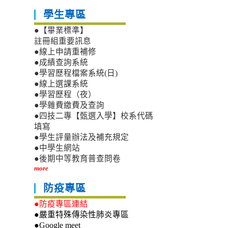
學生專區
●【畢業標準】
註冊組重要訊息
●線上申請重補修
●成績查詢系統
●學習歷程檔案系統(日)
●線上選課系統
●學習歷程（夜）
●學雜費繳費及查詢
●四技二專【甄選入學】校系代碼
填寫
●學生評量辦法及補充規定
●中學生網站
●後期中等教育普查問卷
more
防疫專區
●防疫專區連結
●嚴重特殊傳染性肺炎專區
●Google meet