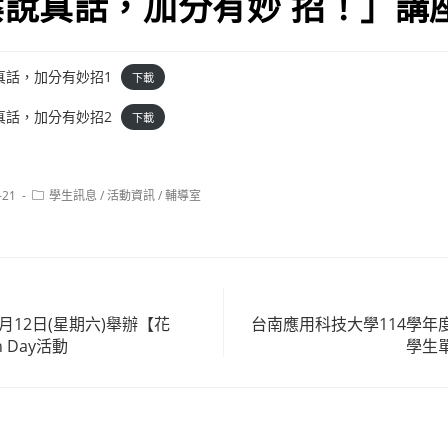
說真話，加分有妙 招！」講
真話，加分有妙招1
下載
真話，加分有妙招2
下載
Post
-21
學生訊息
/
活動資訊
/
輔導室
category:
月12日(星期六)舉辦【花
台南應用科技大學114學年
n Day活動
學生