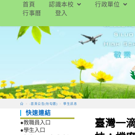
跳
首頁
認識本校
行政單位
轉
行事曆
登入
至
主
要
內
容
>
-首頁公告(勿勾選)
>
學生訊息
快速連結
臺灣一滴
●教職員入口
●學生入口