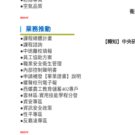
●空氣品質
衛
more
業務推動
●課程總體計畫
【轉知】中央研
●課程諮詢
●中途離校填報
●員工協助方案
●職業安全衛生管理
●內部控制聲明書
●申請補發【畢業證書】說明
●螺聲校刊電子報
●西螺農工教育儲蓄402專戶
●雲林區-實用技能學程分發
●資安專區
●資訊安全政策
●性平專區
●反霸凌專區
more