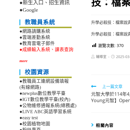
技：檔案
●新生入口、招生資訊
●Google
教職員系統
升學必殺技：檔案說
●網路請購系統
升學必殺技：檔案說
●雲端差勤系統
●教育雲電子郵件
瀏覽次數:
370
●成績輸入系統、課表查詢
Post
Post
輔導室
2025-03
author:
published:
more
校園資源
●教職員工連網設備填報
Read
上一篇文章
(有線網路)
元智大學於114年4
●newplus數位教學平臺
more
●IGT數位教學平臺(校內)
Young元智】Ope
articles
●公物維修通報系統(總務處)
●LIVE ABC英語學習系統
●easy test
●校園植物地圖
相關內容
●粉絲專頁