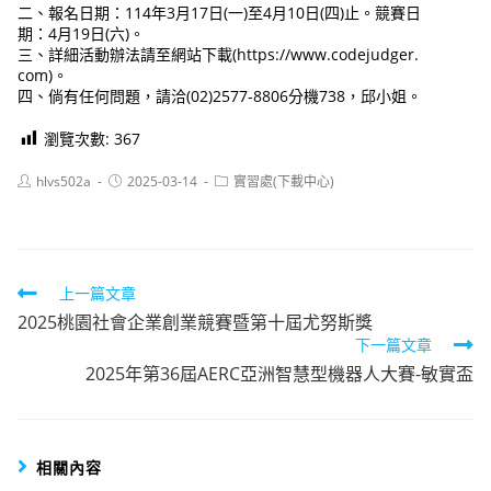
二、報名日期：114年3月17日(一)至4月10日(四)止。競賽日
期：4月19日(六)。
三、詳細活動辦法請至網站下載(https://www.codejudger.
com)。
四、倘有任何問題，請洽(02)2577-8806分機738，邱小姐。
瀏覽次數:
367
Post
Post
Post
hlvs502a
2025-03-14
實習處(下載中心)
author:
published:
category:
Read
上一篇文章
2025桃園社會企業創業競賽暨第十屆尤努斯獎
more
下一篇文章
articles
2025年第36屆AERC亞洲智慧型機器人大賽-敏實盃
相關內容