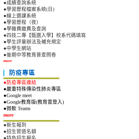
●成績查詢系統
●學習歷程檔案系統(日)
●線上選課系統
●學習歷程（夜）
●學雜費繳費及查詢
●四技二專【甄選入學】校系代碼填寫
●學生評量辦法及補充規定
●中學生網站
●後期中等教育普查問卷
more
防疫專區
●防疫專區連結
●嚴重特殊傳染性肺炎專區
●Google meet
●Google教育版(教育雲登入)
●微軟 Teams
新生專區
more
●新生報到
●招生管道名額
●特色招生報名