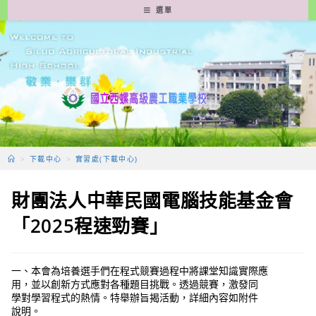
跳
選單
轉
至
主
要
內
容
>
下載中心
>
實習處(下載中心)
財團法人中華民國電腦技能基金會
「2025程速勁賽」
一、本會為培養選手們在程式競賽過程中將課堂知識實際應
用，並以創新方式應對各種題目挑戰。透過競賽，激發同
學對學習程式的熱情。特舉辦旨揭活動，詳細內容如附件
說明。