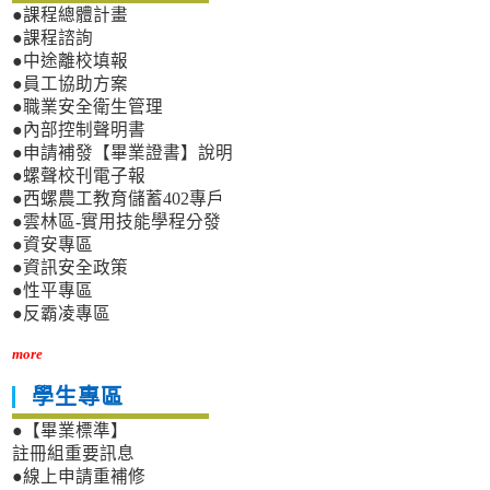
●課程總體計畫
●課程諮詢
●中途離校填報
●員工協助方案
●職業安全衛生管理
●內部控制聲明書
●申請補發【畢業證書】說明
●螺聲校刊電子報
●西螺農工教育儲蓄402專戶
●雲林區-實用技能學程分發
●資安專區
●資訊安全政策
●性平專區
●反霸凌專區
more
學生專區
●【畢業標準】
註冊組重要訊息
●線上申請重補修