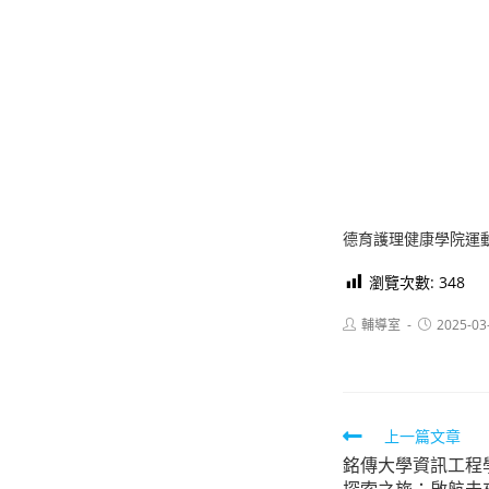
德育護理健康學院運
瀏覽次數:
348
Post
Post
輔導室
2025-03
author:
published:
Read
上一篇文章
銘傳大學資訊工程
more
探索之旅：啟航未