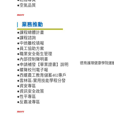
●空氣品質
more
業務推動
●課程總體計畫
●課程諮詢
●中途離校填報
●員工協助方案
●職業安全衛生管理
●內部控制聲明書
德育護理健康學院運
●申請補發【畢業證書】說明
●螺聲校刊電子報
●西螺農工教育儲蓄402專戶
●雲林區-實用技能學程分發
●資安專區
●資訊安全政策
●性平專區
●反霸凌專區
more