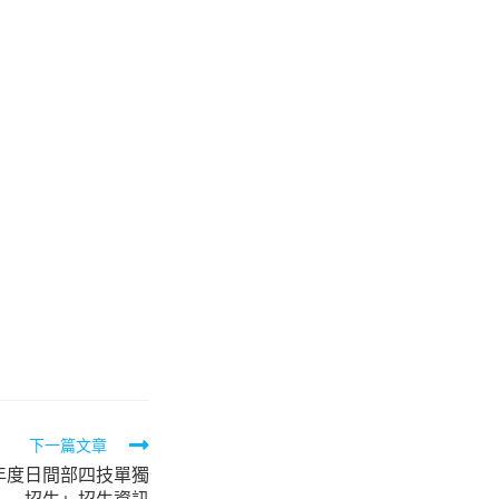
下一篇文章
年度日間部四技單獨
招生」招生資訊