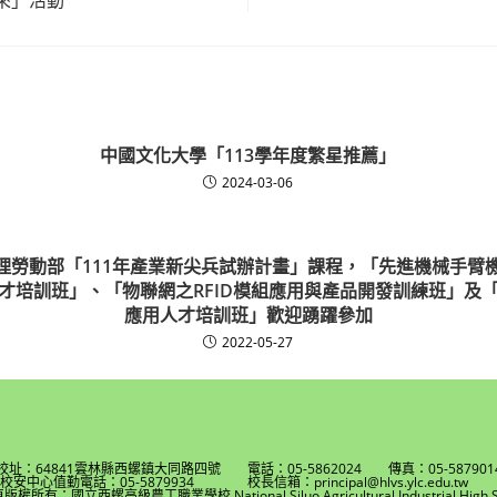
中國文化大學「113學年度繁星推薦」
2024-03-06
理勞動部「111年產業新尖兵試辦計畫」課程，「先進機械手臂機
才培訓班」、「物聯網之RFID模組應用與產品開發訓練班」及
應用人才培訓班」歡迎踴躍參加
2022-05-27
校址：64841雲林縣西螺鎮大同路四號 電話：05-5862024 傳真：05-587901
校安中心值勤電話：05-5879934 校長信箱：principal@hlvs.ylc.edu.t
權所有：國立西螺高級農工職業學校 National Siluo Agricultural Industrial High S