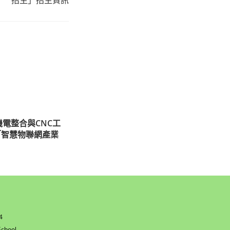
電整合與CNC工
「智慧物聯網產業
4
w
chool