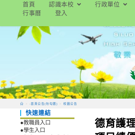
跳
首頁
認識本校
行政單位
轉
行事曆
登入
至
主
要
內
容
>
-首頁公告(勿勾選)
>
校園公告
快速連結
德育護理
●教職員入口
●學生入口