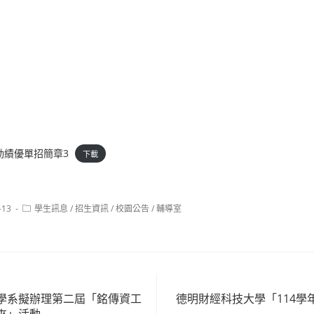
動績優單招簡章3
下載
Post
-13
學生訊息
/
招生資訊
/
校園公告
/
輔導室
category:
學系擬辦理第二屆「銘傳資工
德明財經科技大學「114學
來」活動