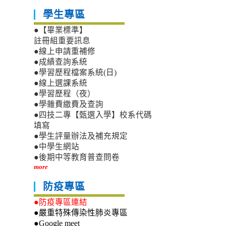
學生專區
●【畢業標準】
註冊組重要訊息
●線上申請重補修
●成績查詢系統
●學習歷程檔案系統(日)
●線上選課系統
●學習歷程（夜）
●學雜費繳費及查詢
●四技二專【甄選入學】校系代碼
填寫
●學生評量辦法及補充規定
●中學生網站
●後期中等教育普查問卷
more
防疫專區
●防疫專區連結
●嚴重特殊傳染性肺炎專區
●Google meet