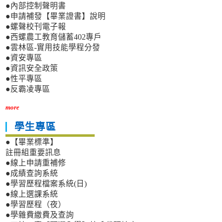
●內部控制聲明書
●申請補發【畢業證書】說明
●螺聲校刊電子報
●西螺農工教育儲蓄402專戶
●雲林區-實用技能學程分發
●資安專區
●資訊安全政策
●性平專區
●反霸凌專區
more
學生專區
●【畢業標準】
註冊組重要訊息
●線上申請重補修
●成績查詢系統
●學習歷程檔案系統(日)
●線上選課系統
●學習歷程（夜）
●學雜費繳費及查詢