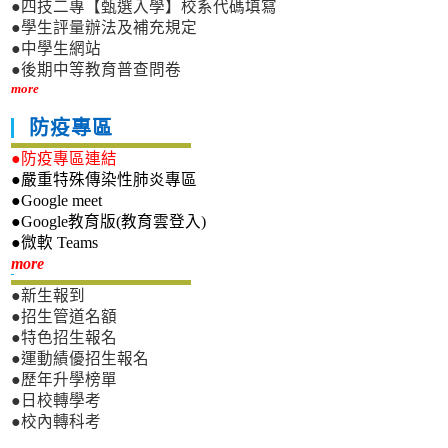
●四技二專【甄選入學】校系代碼填寫
●學生評量辦法及補充規定
●中學生網站
●後期中等教育普查問卷
more
防疫專區
●防疫專區連結
●嚴重特殊傳染性肺炎專區
●Google meet
●Google教育版(教育雲登入)
●微軟 Teams
新生專區
more
●新生報到
●招生管道名額
●特色招生報名
●運動績優招生報名
●歷年升學榜單
●日校轉學考
●校內轉科考