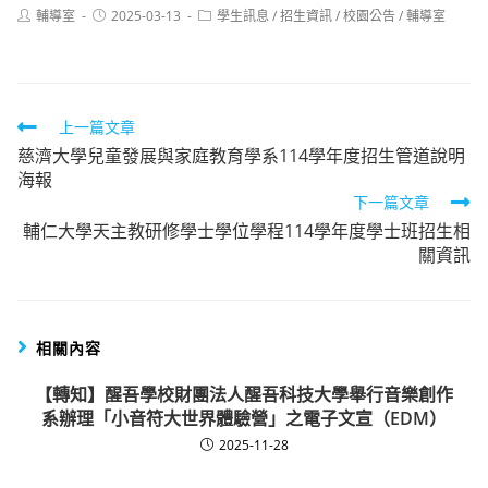
Post
Post
Post
輔導室
2025-03-13
學生訊息
/
招生資訊
/
校園公告
/
輔導室
author:
published:
category:
Read
上一篇文章
慈濟大學兒童發展與家庭教育學系114學年度招生管道說明
more
海報
articles
下一篇文章
輔仁大學天主教研修學士學位學程114學年度學士班招生相
關資訊
相關內容
【轉知】醒吾學校財團法人醒吾科技大學舉行音樂創作
系辦理「小音符大世界體驗營」之電子文宣（EDM）
2025-11-28