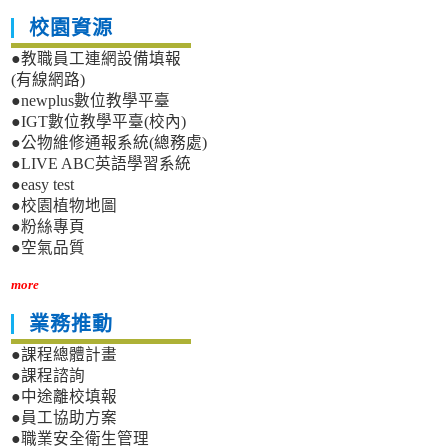
校園資源
●教職員工連網設備填報
(有線網路)
●newplus數位教學平臺
●IGT數位教學平臺(校內)
●公物維修通報系統(總務處)
●LIVE ABC英語學習系統
●easy test
●校園植物地圖
●粉絲專頁
●空氣品質
more
業務推動
●課程總體計畫
●課程諮詢
●中途離校填報
●員工協助方案
●職業安全衛生管理