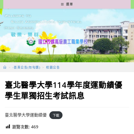
跳
選單
轉
至
主
要
內
容
>
-首頁公告(勿勾選)
>
校園公告
臺北醫學大學114學年度運動績優
學生單獨招生考試訊息
臺北醫學大學運動績優
下載
瀏覽次數:
469