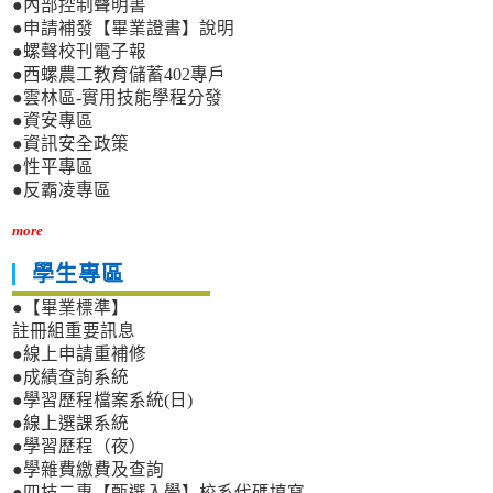
●內部控制聲明書
●申請補發【畢業證書】說明
●螺聲校刊電子報
●西螺農工教育儲蓄402專戶
●雲林區-實用技能學程分發
●資安專區
●資訊安全政策
●性平專區
●反霸凌專區
more
學生專區
●【畢業標準】
註冊組重要訊息
●線上申請重補修
●成績查詢系統
●學習歷程檔案系統(日)
●線上選課系統
●學習歷程（夜）
●學雜費繳費及查詢
●四技二專【甄選入學】校系代碼填寫