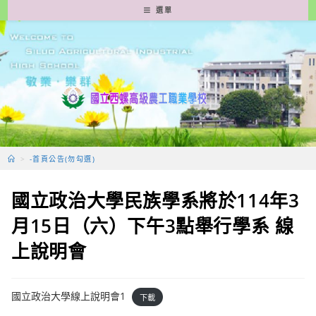
跳
選單
轉
至
主
要
內
容
>
-首頁公告(勿勾選)
國立政治大學民族學系將於114年3
月15日（六）下午3點舉行學系 線
上說明會
國立政治大學線上說明會1
下載