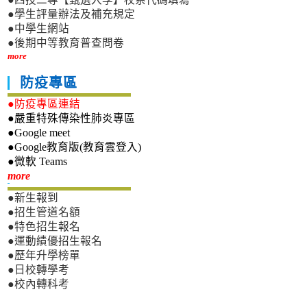
●學生評量辦法及補充規定
●中學生網站
●後期中等教育普查問卷
more
防疫專區
●防疫專區連結
●嚴重特殊傳染性肺炎專區
●Google meet
●Google教育版(教育雲登入)
●微軟 Teams
新生專區
more
●新生報到
●招生管道名額
●特色招生報名
●運動績優招生報名
●歷年升學榜單
●日校轉學考
●校內轉科考