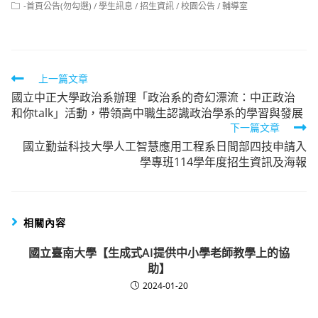
Post
-首頁公告(勿勾選)
/
學生訊息
/
招生資訊
/
校園公告
/
輔導室
category:
Read
上一篇文章
國立中正大學政治系辦理「政治系的奇幻漂流：中正政治
more
和你talk」活動，帶領高中職生認識政治學系的學習與發展
articles
下一篇文章
國立勤益科技大學人工智慧應用工程系日間部四技申請入
學專班114學年度招生資訊及海報
相關內容
國立臺南大學【生成式AI提供中小學老師教學上的協
助】
2024-01-20