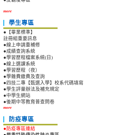
more
學生專區
●【畢業標準】
註冊組重要訊息
●線上申請重補修
●成績查詢系統
●學習歷程檔案系統(日)
●線上選課系統
●學習歷程（夜）
●學雜費繳費及查詢
●四技二專【甄選入學】校系代碼填寫
●學生評量辦法及補充規定
●中學生網站
●後期中等教育普查問卷
more
防疫專區
●防疫專區連結
●嚴重特殊傳染性肺炎專區