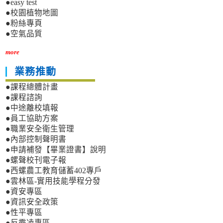
●easy test
●校園植物地圖
●粉絲專頁
●空氣品質
more
業務推動
●課程總體計畫
●課程諮詢
●中途離校填報
●員工協助方案
●職業安全衛生管理
●內部控制聲明書
●申請補發【畢業證書】說明
●螺聲校刊電子報
●西螺農工教育儲蓄402專戶
●雲林區-實用技能學程分發
●資安專區
●資訊安全政策
●性平專區
●反霸凌專區