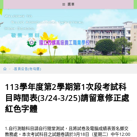
跳
選單
轉
至
主
要
內
容
>
-首頁公告(勿勾選)
113學年度第2學期第1次段考試科
目時間表(3/24-3/25)請留意修正處
紅色字體
1.自行測驗科目請自行隨堂測試，且將試卷及電腦成績表簽名擲交
教務處。本次考試科目之試題卷請於3月18日（星期二）中午12:00