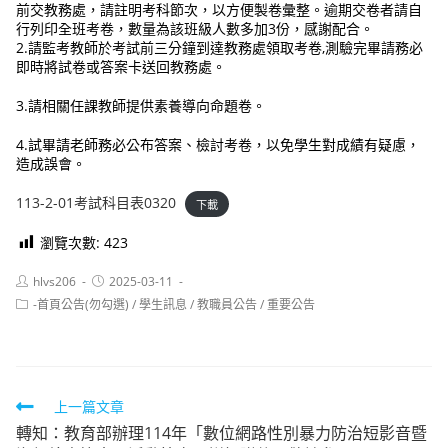
前交教務處，請註明考科節次，以方便製卷彙整。逾期交卷者請自
行列印全班考卷，數量為該班級人數多加3份，感謝配合。
2.請監考教師於考試前三分鐘到達教務處領取考卷,測驗完畢請務必
即時將試卷或答案卡送回教務處。
3.請相關任課教師提供素養導向命題卷。
4.試畢請老師務必公布答案、檢討考卷，以免學生對成績有疑慮，
造成誤會。
113-2-01考試科目表0320
下載
瀏覽次數:
423
Post
Post
hlvs206
2025-03-11
author:
published:
Post
-首頁公告(勿勾選)
/
學生訊息
/
教職員公告
/
重要公告
category:
Read
上一篇文章
轉知：教育部辦理114年「數位網路性別暴力防治短影音暨
more