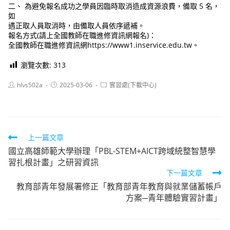
二、 為避免報名成功之學員因臨時取消造成資源浪費，備取 5 名，
如
遇正取人員取消時，由備取人員依序遞補。
報名方式(請上全國教師在職進修資訊網報名)：
全國教師在職進修資訊網https://www1.inservice.edu.tw。
瀏覽次數:
313
Post
Post
Post
hlvs502a
2025-03-06
實習處(下載中心)
author:
published:
category:
Read
上一篇文章
國立高雄師範大學辦理「PBL-STEM+AICT跨域統整智慧學
more
習扎根計畫」之研習資訊
articles
下一篇文章
教育部青年發展署修正「教育部青年教育與就業儲蓄帳戶
方案─青年體驗實習計畫」