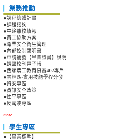
業務推動
●課程總體計畫
●課程諮詢
●中途離校填報
●員工協助方案
●職業安全衛生管理
●內部控制聲明書
●申請補發【畢業證書】說明
●螺聲校刊電子報
●西螺農工教育儲蓄402專戶
●雲林區-實用技能學程分發
●資安專區
●資訊安全政策
●性平專區
●反霸凌專區
more
學生專區
●【畢業標準】