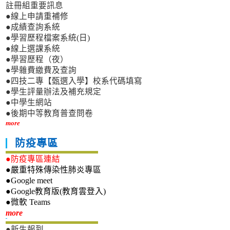
註冊組重要訊息
●線上申請重補修
●成績查詢系統
●學習歷程檔案系統(日)
●線上選課系統
●學習歷程（夜）
●學雜費繳費及查詢
●四技二專【甄選入學】校系代碼填寫
●學生評量辦法及補充規定
●中學生網站
●後期中等教育普查問卷
more
防疫專區
●防疫專區連結
●嚴重特殊傳染性肺炎專區
●Google meet
●Google教育版(教育雲登入)
●微軟 Teams
新生專區
more
●新生報到