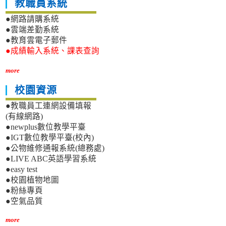
教職員系統
●網路請購系統
●雲端差勤系統
●教育雲電子郵件
●成績輸入系統、課表查詢
more
校園資源
●教職員工連網設備填報
(有線網路)
●newplus數位教學平臺
●IGT數位教學平臺(校內)
●公物維修通報系統(總務處)
●LIVE ABC英語學習系統
●easy test
●校園植物地圖
●粉絲專頁
●空氣品質
more