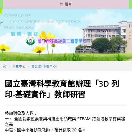
跳
選單
轉
至
主
要
內
容
>
下載中心
>
實習處(下載中心)
國立臺灣科學教育館辦理「3D 列
印-基礎實作」教師研習
參加對象及人數：
一、 全國對數位素養與科技應用領域與 STEAM 跨領域教學有興趣
之高
中職、國中小及幼教教師，預計錄取 20 名。