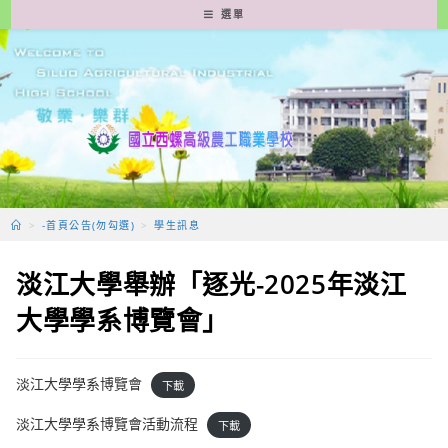
跳
選單
轉
至
主
要
內
容
>
-首頁公告(勿勾選)
>
學生訊息
淡江大學舉辦「逐光-2025年淡江
大學學系博覽會」
淡江大學學系博覽會
下載
淡江大學學系博覽會活動流程
下載