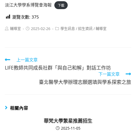
淡江大學學系博覽會海報
下載
瀏覽次數:
375
Post
Post
Post
輔導室
2025-02-26
學生訊息
/
招生資訊
/
輔導室
author:
published:
category:
Read
上一篇文章
LIFE教師共同成長社群「與自己和解」對話工作坊
more
下一篇文章
articles
臺北醫學大學辦理志願選填與學系探索之旅
相關內容
華梵大學繁星推薦招生
2025-11-05