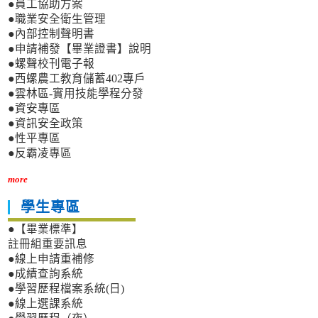
●員工協助方案
●職業安全衛生管理
●內部控制聲明書
●申請補發【畢業證書】說明
●螺聲校刊電子報
●西螺農工教育儲蓄402專戶
●雲林區-實用技能學程分發
●資安專區
●資訊安全政策
●性平專區
●反霸凌專區
more
學生專區
●【畢業標準】
註冊組重要訊息
●線上申請重補修
●成績查詢系統
●學習歷程檔案系統(日)
●線上選課系統