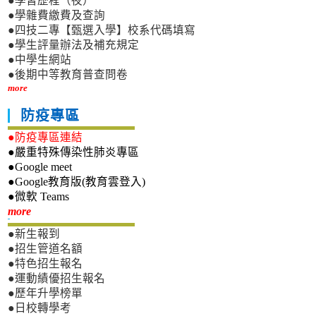
●學習歷程（夜）
●學雜費繳費及查詢
●四技二專【甄選入學】校系代碼填寫
●學生評量辦法及補充規定
●中學生網站
●後期中等教育普查問卷
more
防疫專區
●防疫專區連結
●嚴重特殊傳染性肺炎專區
●Google meet
●Google教育版(教育雲登入)
●微軟 Teams
新生專區
more
●新生報到
●招生管道名額
●特色招生報名
●運動績優招生報名
●歷年升學榜單
●日校轉學考