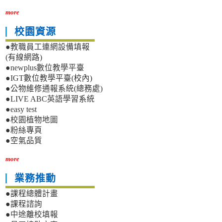
more
校園資源
●教職員工連網設備填報
(有線網路)
●newplus數位教學平臺
●IGT數位教學平臺(校內)
●公物維修通報系統(總務處)
●LIVE ABC英語學習系統
●easy test
●校園植物地圖
●粉絲專頁
●空氣品質
more
業務推動
●課程總體計畫
●課程諮詢
●中途離校填報