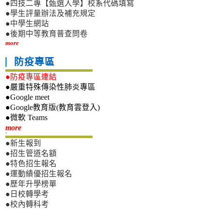
●四技二專【甄選入學】校系代碼填寫
●學生評量辦法及補充規定
●中學生網站
●後期中等教育普查問卷
more
防疫專區
●防疫專區連結
●嚴重特殊傳染性肺炎專區
●Google meet
●Google教育版(教育雲登入)
●微軟 Teams
新生專區
more
●新生報到
●招生管道名額
●特色招生報名
●運動績優招生報名
●歷年升學榜單
●日校轉學考
●校內轉科考