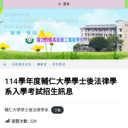
跳
選單
轉
至
主
要
內
容
>
行政單位公告
>
輔導室
>
招生資訊
114學年度輔仁大學學士後法律學
系入學考試招生訊息
輔仁大學學士後法律學系
下載
瀏覽次數:
228