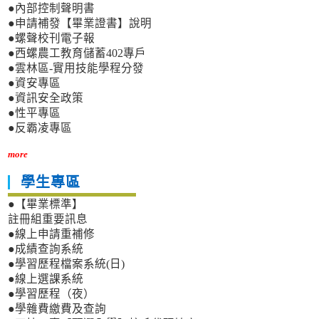
●內部控制聲明書
●申請補發【畢業證書】說明
●螺聲校刊電子報
●西螺農工教育儲蓄402專戶
●雲林區-實用技能學程分發
●資安專區
●資訊安全政策
●性平專區
●反霸凌專區
more
學生專區
●【畢業標準】
註冊組重要訊息
●線上申請重補修
●成績查詢系統
●學習歷程檔案系統(日)
●線上選課系統
●學習歷程（夜）
●學雜費繳費及查詢