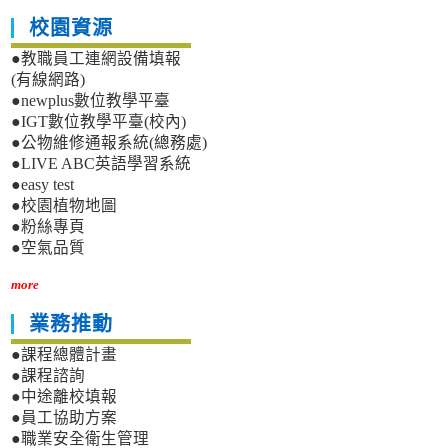
校園資源
●教職員工連網設備填報
(有線網路)
●newplus數位教學平臺
●IGT數位教學平臺(校內)
●公物維修通報系統(總務處)
●LIVE ABC英語學習系統
●easy test
●校園植物地圖
●粉絲專頁
●空氣品質
more
業務推動
●課程總體計畫
●課程諮詢
●中途離校填報
●員工協助方案
●職業安全衛生管理