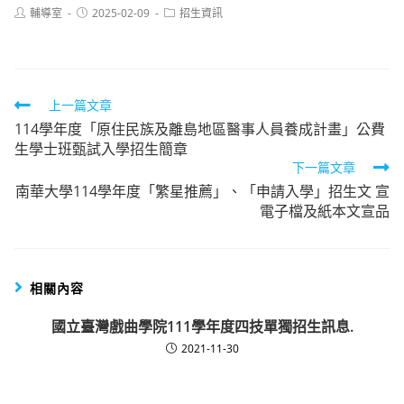
Post
Post
Post
輔導室
2025-02-09
招生資訊
author:
published:
category:
Read
上一篇文章
114學年度「原住民族及離島地區醫事人員養成計畫」公費
more
生學士班甄試入學招生簡章
articles
下一篇文章
南華大學114學年度「繁星推薦」、「申請入學」招生文 宣
電子檔及紙本文宣品
相關內容
國立臺灣戲曲學院111學年度四技單獨招生訊息.
2021-11-30