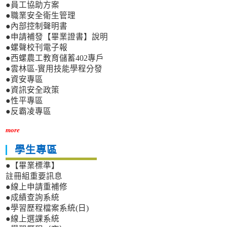
●員工協助方案
●職業安全衛生管理
●內部控制聲明書
●申請補發【畢業證書】說明
●螺聲校刊電子報
●西螺農工教育儲蓄402專戶
●雲林區-實用技能學程分發
●資安專區
●資訊安全政策
●性平專區
●反霸凌專區
more
學生專區
●【畢業標準】
註冊組重要訊息
●線上申請重補修
●成績查詢系統
●學習歷程檔案系統(日)
●線上選課系統