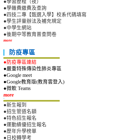
●學習歷程（夜）
●學雜費繳費及查詢
●四技二專【甄選入學】校系代碼填寫
●學生評量辦法及補充規定
●中學生網站
●後期中等教育普查問卷
more
防疫專區
●防疫專區連結
●嚴重特殊傳染性肺炎專區
●Google meet
●Google教育版(教育雲登入)
●微軟 Teams
新生專區
more
●新生報到
●招生管道名額
●特色招生報名
●運動績優招生報名
●歷年升學榜單
●日校轉學考