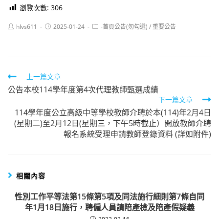
瀏覽次數:
306
Post
Post
Post
hlvs611
2025-01-24
-首頁公告(勿勾選)
/
重要公告
author:
published:
category:
Read
上一篇文章
公告本校114學年度第4次代理教師甄選成績
more
下一篇文章
articles
114學年度公立高級中等學校教師介聘於本(114)年2月4日
(星期二)至2月12日(星期三，下午5時截止）開放教師介聘
報名系統受理申請教師登錄資料 (詳如附件)
相關內容
性別工作平等法第15條第5項及同法施行細則第7條自同
年1月18日施行，聘僱人員請陪產檢及陪產假疑義