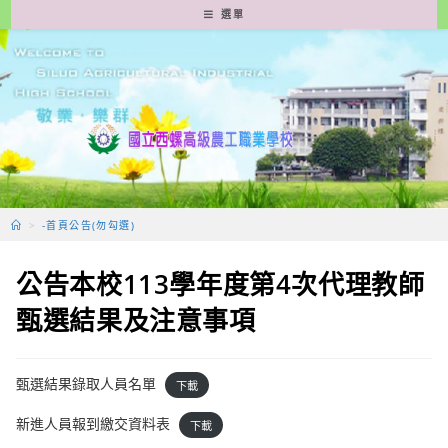
跳
選單
轉
至
主
要
內
容
>
-首頁公告(勿勾選)
公告本校113學年度第4次代理教師
甄選結果及注意事項
甄選結果錄取人員名單
下載
新進人員報到繳交資料表
下載