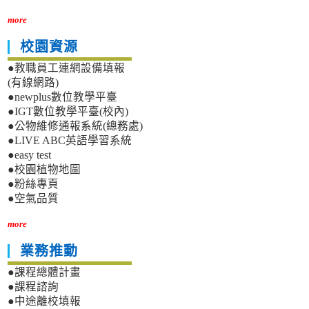
more
校園資源
●教職員工連網設備填報
(有線網路)
●newplus數位教學平臺
●IGT數位教學平臺(校內)
●公物維修通報系統(總務處)
●LIVE ABC英語學習系統
●easy test
●校園植物地圖
●粉絲專頁
●空氣品質
more
業務推動
●課程總體計畫
●課程諮詢
●中途離校填報