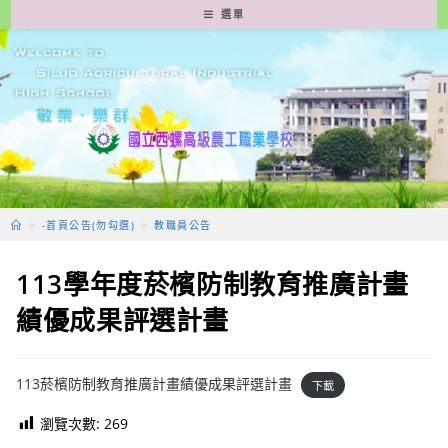
跳
選單
轉
至
主
要
內
容
>
-首頁公告(勿勾選)
>
教職員公告
113學年度菸檳防制教育推廣計畫
績優成果評選計畫
113菸檳防制教育推廣計畫績優成果評選計畫
下載
瀏覽次數:
269