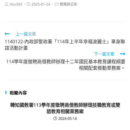
Post
Post
Post
hlvs303
2025-01-24
教職員公告
author:
published:
category:
Read
上一篇文章
1140122-內政部警政署「114年上半年幸福波麗士」單身聯
more
誼活動計畫
articles
下一篇文章
114學年度徵聘商借教師辦理十二年國民基本教育課程綱要
相關配套推動業務案。
相關內容
轉知國教署113學年度徵聘商借教師辦理技職教育或雙
語教育相關業務案
2024-05-14