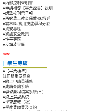
●內部控制聲明書
●申請補發【畢業證書】說明
●螺聲校刊電子報
●西螺農工教育儲蓄402專戶
●雲林區-實用技能學程分發
●資安專區
●資訊安全政策
●性平專區
●反霸凌專區
more
學生專區
●【畢業標準】
註冊組重要訊息
●線上申請重補修
●成績查詢系統
●學習歷程檔案系統(日)
●線上選課系統
●學習歷程（夜）
●學雜費繳費及查詢