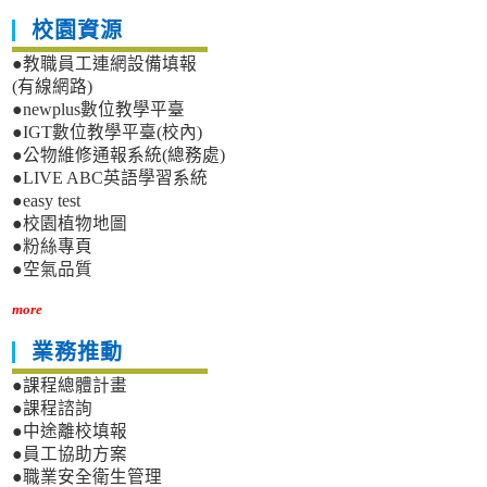
校園資源
●教職員工連網設備填報
(有線網路)
●newplus數位教學平臺
●IGT數位教學平臺(校內)
●公物維修通報系統(總務處)
●LIVE ABC英語學習系統
●easy test
●校園植物地圖
●粉絲專頁
●空氣品質
more
業務推動
●課程總體計畫
●課程諮詢
●中途離校填報
●員工協助方案
●職業安全衛生管理