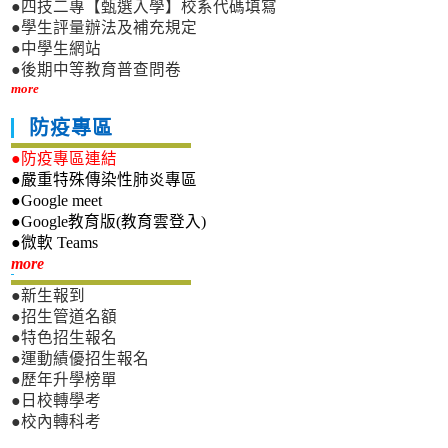
●四技二專【甄選入學】校系代碼填寫
●學生評量辦法及補充規定
●中學生網站
●後期中等教育普查問卷
more
防疫專區
●防疫專區連結
●嚴重特殊傳染性肺炎專區
●Google meet
●Google教育版(教育雲登入)
●微軟 Teams
新生專區
more
●新生報到
●招生管道名額
●特色招生報名
●運動績優招生報名
●歷年升學榜單
●日校轉學考
●校內轉科考