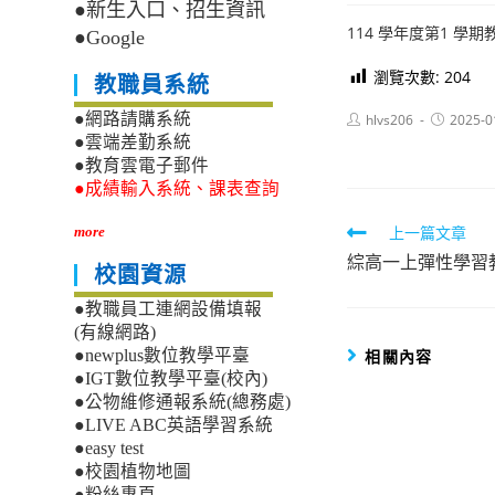
●新生入口、招生資訊
114 學年度第1 學
●Google
瀏覽次數:
204
教職員系統
Post
Post
●網路請購系統
hlvs206
2025-0
author:
published:
●雲端差勤系統
●教育雲電子郵件
●成績輸入系統、課表查詢
Read
上一篇文章
more
綜高一上彈性學習
more
校園資源
articles
●教職員工連網設備填報
(有線網路)
相關內容
●newplus數位教學平臺
●IGT數位教學平臺(校內)
●公物維修通報系統(總務處)
●LIVE ABC英語學習系統
●easy test
●校園植物地圖
●粉絲專頁