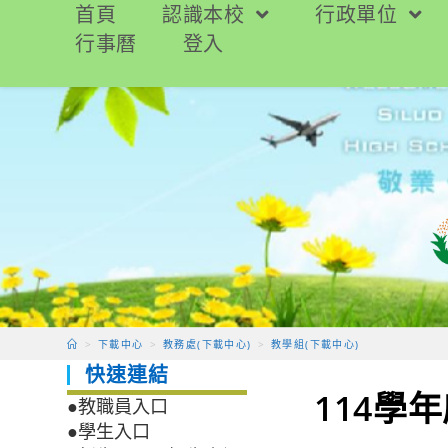
跳
首頁
認識本校
行政單位
轉
行事曆
登入
至
主
要
內
容
>
下載中心
>
教務處(下載中心)
>
教學組(下載中心)
快速連結
114學
●教職員入口
●學生入口