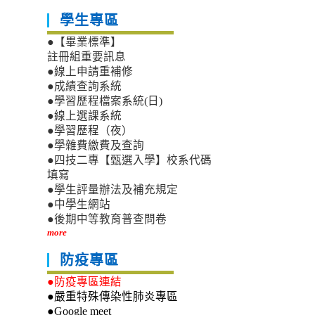
學生專區
●【畢業標準】
註冊組重要訊息
●線上申請重補修
●成績查詢系統
●學習歷程檔案系統(日)
●線上選課系統
●學習歷程（夜）
●學雜費繳費及查詢
●四技二專【甄選入學】校系代碼
填寫
●學生評量辦法及補充規定
●中學生網站
●後期中等教育普查問卷
more
防疫專區
●防疫專區連結
●嚴重特殊傳染性肺炎專區
●Google meet