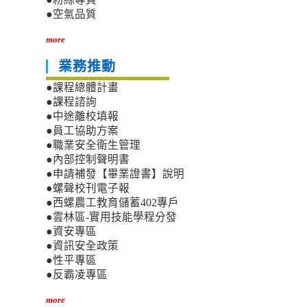
●空氣品質
more
業務推動
●課程總體計畫
●課程諮詢
●中途離校填報
●員工協助方案
●職業安全衛生管理
●內部控制聲明書
●申請補發【畢業證書】說明
●螺聲校刊電子報
●西螺農工教育儲蓄402專戶
●雲林區-實用技能學程分發
●資安專區
●資訊安全政策
●性平專區
●反霸凌專區
more