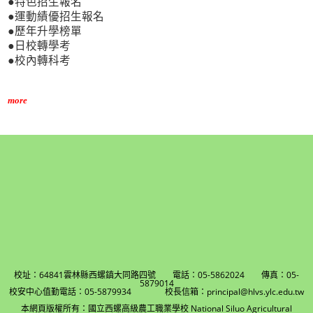
●特色招生報名
●運動績優招生報名
●歷年升學榜單
●日校轉學考
●校內轉科考
more
校址：64841雲林縣西螺鎮大同路四號 電話：05-5862024 傳真：05-
5879014
校安中心值勤電話：05-5879934 校長信箱：principal@hlvs.ylc.edu.tw
本網頁版權所有：國立西螺高級農工職業學校 National Siluo Agricultural