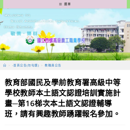
跳
選單
轉
至
主
要
內
容
>
-首頁公告(勿勾選)
>
教職員公告
教育部國民及學前教育署高級中等
學校教師本土語文認證培訓實施計
畫─第16梯次本土語文認證輔導
班，請有興趣教師踴躍報名參加。