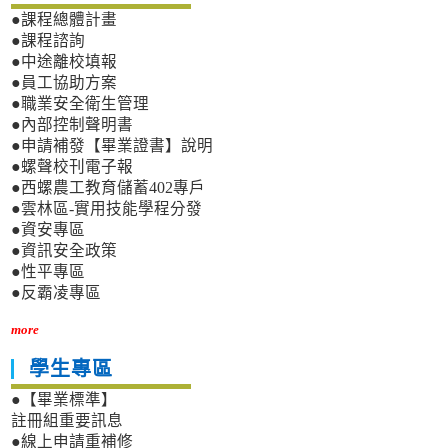
●課程總體計畫
●課程諮詢
●中途離校填報
●員工協助方案
●職業安全衛生管理
●內部控制聲明書
●申請補發【畢業證書】說明
●螺聲校刊電子報
●西螺農工教育儲蓄402專戶
●雲林區-實用技能學程分發
●資安專區
●資訊安全政策
●性平專區
●反霸凌專區
more
學生專區
●【畢業標準】
註冊組重要訊息
●線上申請重補修