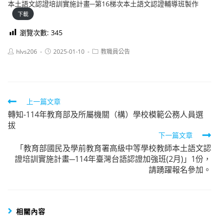
本土語文認證培訓實施計畫─第16梯次本土語文認證輔導班製作
下載
瀏覽次數:
345
Post
Post
Post
hlvs206
2025-01-10
教職員公告
author:
published:
category:
Read
上一篇文章
轉知-114年教育部及所屬機關（構）學校模範公務人員選
more
拔
articles
下一篇文章
「教育部國民及學前教育署高級中等學校教師本土語文認
證培訓實施計畫─114年臺灣台語認證加強班(2月)」1份，
請踴躍報名參加。
相關內容