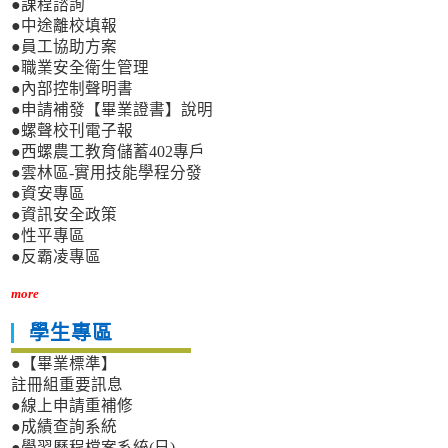
●課程諮詢
●中途離校填報
●員工協助方案
●職業安全衛生管理
●內部控制聲明書
●申請補發【畢業證書】說明
●螺聲校刊電子報
●西螺農工教育儲蓄402專戶
●雲林區-實用技能學程分發
●資安專區
●資訊安全政策
●性平專區
●反霸凌專區
more
學生專區
●【畢業標準】
註冊組重要訊息
●線上申請重補修
●成績查詢系統
●學習歷程檔案系統(日)