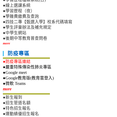
●線上選課系統
●學習歷程（夜）
●學雜費繳費及查詢
●四技二專【甄選入學】校系代碼填寫
●學生評量辦法及補充規定
●中學生網站
●後期中等教育普查問卷
more
防疫專區
●防疫專區連結
●嚴重特殊傳染性肺炎專區
●Google meet
●Google教育版(教育雲登入)
●微軟 Teams
新生專區
more
●新生報到
●招生管道名額
●特色招生報名
●運動績優招生報名