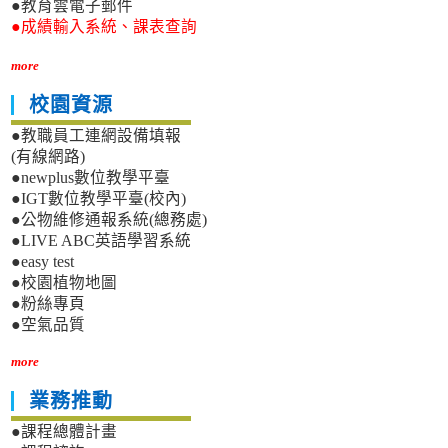
●教育雲電子郵件
●成績輸入系統、課表查詢
more
校園資源
●教職員工連網設備填報
(有線網路)
●newplus數位教學平臺
●IGT數位教學平臺(校內)
●公物維修通報系統(總務處)
●LIVE ABC英語學習系統
●easy test
●校園植物地圖
●粉絲專頁
●空氣品質
more
業務推動
●課程總體計畫