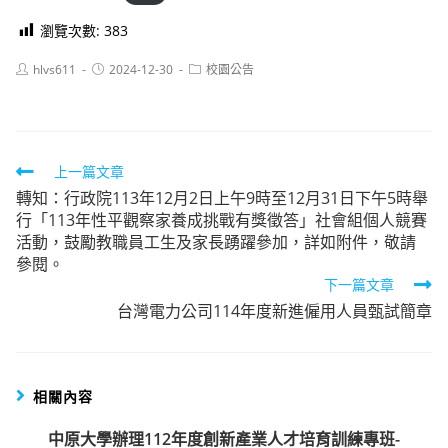
瀏覽次數:
383
Post
Post
Post
hlvs611
2024-12-30
校園公告
author:
published:
category:
Read
上一篇文章
轉知：行政院113年12月2日上午9時至12月31日下午5時舉
more
行「113年性平觀察家養成挑戰有獎徵答」社會組個人競賽
articles
活動，鼓勵教職員工生及家長踴躍參加，詳如附件，敬請
參閱。
下一篇文章
台灣電力公司114年度新進僱用人員甄試簡章
相關內容
中原大學辦理112年度創新產業人才培育訓練專班-