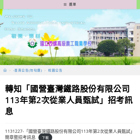
跳
選單
轉
至
主
要
內
容
>
-首頁公告(勿勾選)
>
校園公告
轉知「國營臺灣鐵路股份有限公司
113年第2次從業人員甄試」招考訊
息
1131227-「國營臺灣鐵路股份有限公司113年第2次從業人員甄試」
簡章暨招考訊息
下載